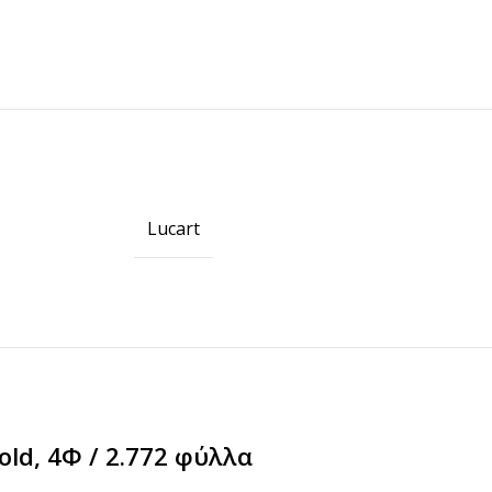
Lucart
ΠΡΟΪΟΝΤΑ ICUP
Ποτήρια
Καπάκια
Μηχανές
Γνωρίστε την icup
old, 4Φ / 2.772 φύλλα
HOT