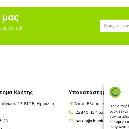
 μας
μας σε .pdf
τημα Κρήτης
Υποκατάστημα Πάρου
τράγωνο 13 ΒΙΠΕ, Ηράκλειο
Άγιος Βλάσης Αρχίλοχος,
Για να παρ
cookies γι
22840 43 163
συγκατάθεσ
5 23
paros@cleanit.gr
δεδομένα π
αναγνωριστ