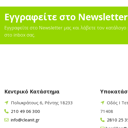
Εγγραφείτε στο Newsletter
Εγγραφείτε στο Newsletter μας και λάβετε τον κατάλογο 
στο inbox σας.
Κεντρικό Κατάστημα
Υποκατάσ
Πολυκράτους 6, Ρέντης 18233
Οδός Ι Τε
210 49 06 300
71408
info@cleanit.gr
2810 25 3