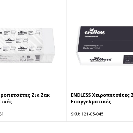
ιροπετσέτες Ζικ Ζακ
ENDLESS Χειροπετσέτες 
τικές
Επαγγελματικές
81
SKU:
121-05-045