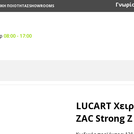
Γνωρίσ
ΙΚΗ ΠΟΙΟΤΗΤΑΣ
SHOWROOMS
αρ
08:00 - 17:00
οπετσέτες
/
Χειροπετσέτα Φύλλο-Φύλλο
/
LUCART Χειροπετσέ
LUCART Χειρ
ZAC Strong Z