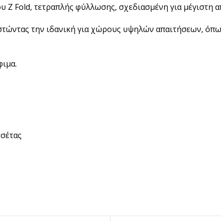
υ Z Fold, τετραπλής φύλλωσης, σχεδιασμένη για μέγιστη 
BRANDED ΛΥΣΕΙΣ
Χάρτινα Ποτήρια
στώντας την ιδανική για χώρους υψηλών απαιτήσεων, όπως
Χαρτιά Περιτυλίγματος
Χαρτοπετσέτες
φιμα.
Τσάντες Μεταφοράς
NEW
Lunch Box
Buckets για Κοτόπουλο
τσέτας
Be ins
Λύσεις βά
Food Packag
ΔΕΣ ΠΕΡΙΣ