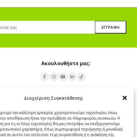
Ακουλουθήστε μας:
Υποκατάστημα Σαντορίνης
Διαχείριση Συγκατάθεσης
 Πάρος 84400
Έξω Γωνία, Σαντορίνη
847 00
έχουμε την καλύτερη εμπειρία, χρησιμοποιούμε τεχνολογίες όπως
α την αποθήκευση ή/και την πρόσβαση σε πληροφορίες συσκευών. Η
22860 22322
η για τις εν λόγω τεχνολογίες θα μας επιτρέψει να επεξεργαστούμε
santorini@cleanit.gr
ροσωπικού χαρακτήρα, όπως συμπεριφορά περιήγησης ή μοναδικά
ικά σε αυτόν τον ιστότοπο. Η μη συγκατάθεση ή η ανάκληση της