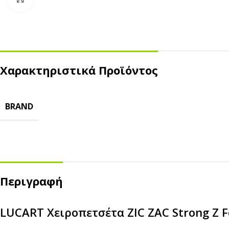
Χαρακτηριστικά Προϊόντος
BRAND
ΣΚΕΥΗ ΤΡΟΦΙΜΩΝ
ΑΝΑΛΩΣΙΜΑ ΚΑΦΕ
Kraft
Χάρτινα Ποτήρια
ECO
Ζαχαροκάλαμο
Πλαστικά Ποτήρια
Περιγραφή
Πλαστικά
Καπάκια
Αλουμίνιο
Καλαμάκια
LUCART Χειροπετσέτα ZIC ZAC Strong Z F
Ψητοπωλείου
Θήκες Μεταφοράς