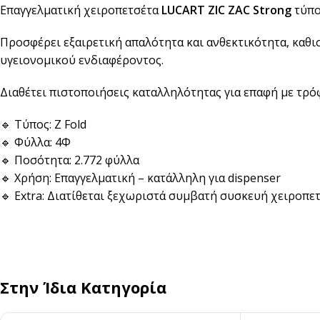
Επαγγελματική χειροπετσέτα
LUCART ZIC ZAC Strong
τύπο
Αναδευτήρες
ΜΕΤΑΦΟΡΑ ΦΑΓΗΤΟΥ
Προσφέρει εξαιρετική απαλότητα και ανθεκτικότητα, καθι
υγειονομικού ενδιαφέροντος.
Κουβέρ
ΑΝΑΛΩΣΙΜΑ ΕΣΤΙΑΣΗΣ
Χαρτί Περιτυλίγματος
Αλουμινόχαρτο
Διαθέτει πιστοποιήσεις καταλληλότητας για επαφή με τρό
Σακουλάκια
Μεμβράνη
🔹 Τύπος: Z Fold
Τσάντες
Αντικολλητικό Χαρτί &
🔹 Φύλλα: 4Φ
Λαδόκολλες
🔹 Ποσότητα: 2.772 φύλλα
Σακούλες Vacuum
🔹 Χρήση: Επαγγελματική – κατάλληλη για dispenser
Καύσιμη Ύλη
🔹 Extra: Διατίθεται ξεχωριστά συμβατή συσκευή χειροπε
Στην Ίδια Κατηγορία