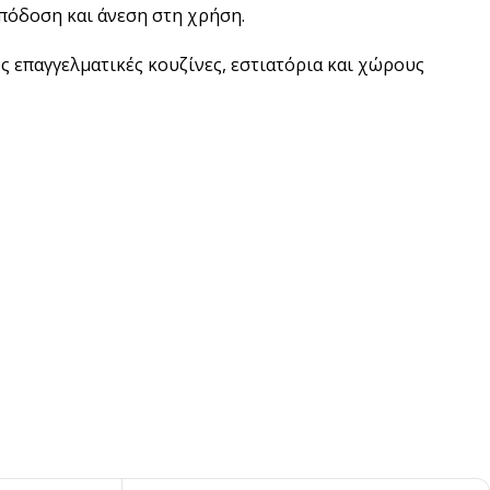
απόδοση και άνεση στη χρήση.
 επαγγελματικές κουζίνες, εστιατόρια και χώρους
pired
σει Brand
ing έμπνευση για το επόμενο σου project.
ΣΟΤΕΡΑ