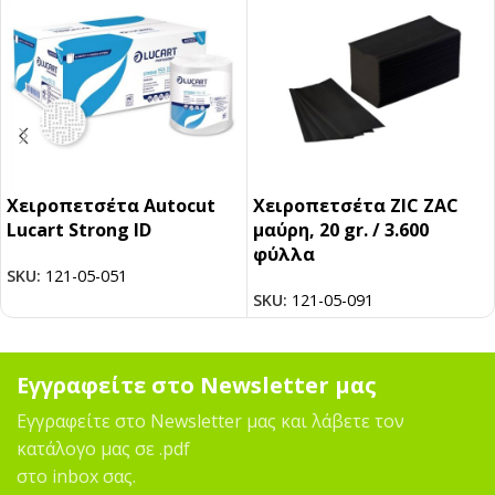
Χειροπετσέτα Autocut
Χειροπετσέτα ZIC ZAC
Lucart Strong ID
μαύρη, 20 gr. / 3.600
φύλλα
SKU:
121-05-051
SKU:
121-05-091
Εγγραφείτε στο Newsletter μας
Εγγραφείτε στο Newsletter μας και λάβετε τον
κατάλογο μας σε .pdf
στο inbox σας.