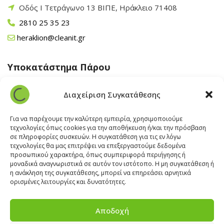
Οδός Ι Τετράγωνο 13 ΒΙΠΕ, Ηράκλειο 71408
2810 25 35 23
heraklion@cleanit.gr
Υποκατάστημα Πάρου
Άγιος Βλάσης Αρχίλοχος, Πάρος 84400
Διαχείριση Συγκατάθεσης
22840 43 163
paros@cleanit.gr
Για να παρέχουμε την καλύτερη εμπειρία, χρησιμοποιούμε
τεχνολογίες όπως cookies για την αποθήκευση ή/και την πρόσβαση
σε πληροφορίες συσκευών. Η συγκατάθεση για τις εν λόγω
Υποκατάστημα Σαντορίνης
τεχνολογίες θα μας επιτρέψει να επεξεργαστούμε δεδομένα
προσωπικού χαρακτήρα, όπως συμπεριφορά περιήγησης ή
μοναδικά αναγνωριστικά σε αυτόν τον ιστότοπο. Η μη συγκατάθεση ή
Έξω Γωνία, Σαντορίνη
847 00
η ανάκληση της συγκατάθεσης, μπορεί να επηρεάσει αρνητικά
22860 22322
ορισμένες λειτουργίες και δυνατότητες.
santorini@cleanit.gr
Αποδοχή