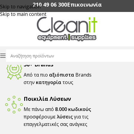
210 49 06 300‬
Επικοινωνία
Skip to navigation
Skip to main content
30+ Brands
Από τα πιο
αξιόπιστα
Brands
στην
κατηγορία
τους
Ποικιλία Λύσεων
Με πάνω από
8.000 κωδικούς
προσφέρουμε
λύσεις
για τις
επαγγελματικές σας ανάγκες