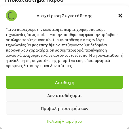
Άγιος Βλάσης Αρχίλοχος, Πάρος 84400
Διαχείριση Συγκατάθεσης
22840 43 163
paros@cleanit.gr
Για να παρέχουμε την καλύτερη εμπειρία, χρησιμοποιούμε
τεχνολογίες όπως cookies για την αποθήκευση ή/και την πρόσβαση
σε πληροφορίες συσκευών. Η συγκατάθεση για τις εν λόγω
Υποκατάστημα Σαντορίνης
τεχνολογίες θα μας επιτρέψει να επεξεργαστούμε δεδομένα
προσωπικού χαρακτήρα, όπως συμπεριφορά περιήγησης ή
μοναδικά αναγνωριστικά σε αυτόν τον ιστότοπο. Η μη συγκατάθεση ή
Έξω Γωνία, Σαντορίνη
847 00
η ανάκληση της συγκατάθεσης, μπορεί να επηρεάσει αρνητικά
22860 22322
ορισμένες λειτουργίες και δυνατότητες.
santorini@cleanit.gr
Αποδοχή
Δεν αποδέχομαι
ΘΕΣΕΙΣ ΕΡΓΑΣΙΑΣ
|
EXPERT ADVICE
|
INSPIRATION
CORNER
|
ΕΠΙΚΟΙΝΩΝΙΑ
Προβολή προτιμήσεων
Πολιτική Απορρήτου
2025 © CLEANIT Equipment and Supplies