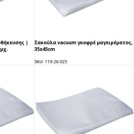
θήκευσης |
Σακούλα vacuum γκοφρέ μαγειρέματος,
τμχ.
35x45cm
SKU:
119-26-025
pired
σει Brand
ing έμπνευση για το επόμενο σου project.
ΣΟΤΕΡΑ