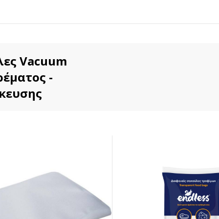
λες Vacuum
έματος -
κευσης