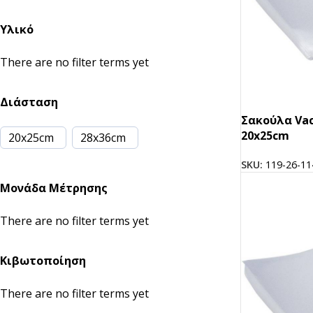
Υλικό
There are no filter terms yet
Διάσταση
Σακούλα Va
20x25cm
20x25cm
28x36cm
SKU:
119-26-11
ΣΚΕΥΗ ΤΡΟΦΙΜΩΝ
ΑΝΑΛΩΣΙΜΑ ΚΑΦΕ
Μονάδα Μέτρησης
Kraft
Χάρτινα Ποτήρια
ECO
There are no filter terms yet
Ζαχαροκάλαμο
Πλαστικά Ποτήρια
Πλαστικά
Καπάκια
Κιβωτοποίηση
Αλουμίνιο
Καλαμάκια
There are no filter terms yet
Ψητοπωλείου
Θήκες Μεταφοράς