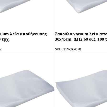
BRANDED ΛΥΣΕΙΣ
Χάρτινα Ποτήρια
Χαρτιά Περιτυλίγματος
Χαρτοπετσέτες
cuum λεία αποθήκευσης |
Σακούλα vacuum λεία απο
Τσάντες Μεταφοράς
 τμχ.
30x45cm, (ΕΩΣ 60 oC), 100 
NEW
Lunch Box
7
SKU:
119-26-078
Buckets για Κοτόπουλο
Be ins
Λύσεις βά
Food Packag
ΔΕΣ ΠΕΡΙΣ