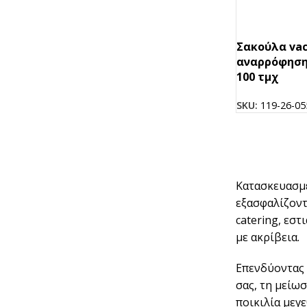
Σακούλα va
αναρρόφησης
100 τμχ
SKU:
119-26-05
Κατασκευασμ
εξασφαλίζοντα
catering, εσ
με ακρίβεια.
Επενδύοντας
σας, τη μείω
ποικιλία μεγ