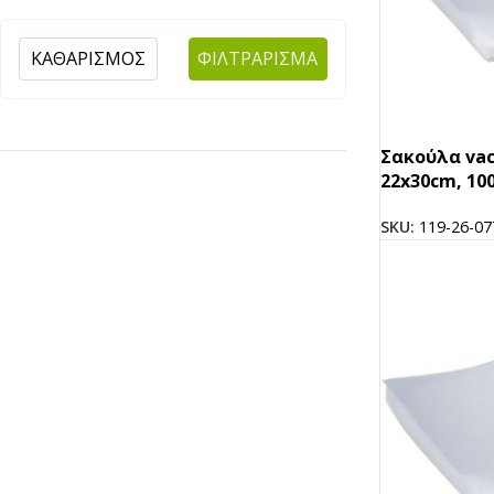
Αναδευτήρες
ΜΕΤΑΦΟΡΑ ΦΑΓΗΤΟΥ
ΚΑΘΑΡΙΣΜΟΣ
ΦΙΛΤΡΑΡΙΣΜΑ
Κουβέρ
ΑΝΑΛΩΣΙΜΑ ΕΣΤΙΑΣΗΣ
Χαρτί Περιτυλίγματος
Αλουμινόχαρτο
Σακούλα va
Σακουλάκια
Μεμβράνη
22x30cm, 100
Τσάντες
Αντικολλητικό Χαρτί &
Λαδόκολλες
SKU:
119-26-07
Σακούλες Vacuum
Καύσιμη Ύλη