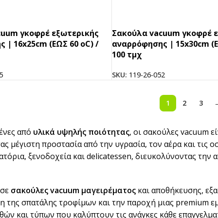
cuum γκοφρέ εξωτερικής
Σακούλα vacuum γκοφρέ 
 | 16x25cm (ΕΩΣ 60 oC) /
αναρρόφησης | 15x30cm (Ε
100 τμχ
5
SKU:
119-26-052
1
2
3
ένες από
υλικά υψηλής ποιότητας
, οι σακούλες vacuum εί
ς μέγιστη προστασία από την υγρασία, τον αέρα και τις οσ
τιατόρια, ξενοδοχεία και delicatessen, διευκολύνοντας τ
 σε
σακούλες vacuum μαγειρέματος
και αποθήκευσης, εξα
ση της σπατάλης τροφίμων και την παροχή μιας premium εμπ
εθών και τύπων που καλύπτουν τις ανάγκες κάθε επαγγελματ