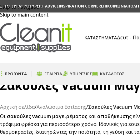
ΕΣΕΙΣ ΕΡΓΑΣΙΑΣ
Skip to navigation
EXPERT ADVICE
INSPIRATION CORNER
ΕΠΙΚΟΙΝΩΝΙΑ
ΠΟΛΙΤ
Skip to main content
Δευτ - Π
ΚΑΤΑΣΤΗΜΑΤΑ
ΠΡΟΪΟΝΤΑ
ΕΤΑΙΡΕΊΑ
ΥΠΗΡΕΣΊΕΣ
ΚΑΤΆΛΟΓΟΣ
Σακούλες Vacuum Mαγ
Αρχική σελίδα
/
Αναλώσιμα Εστίασης
/
Σακούλες Vacuum Mα
Οι
σακούλες vacuum μαγειρέματος
και
αποθήκευσης
είν
τρόφιμα φρέσκα για περισσότερο χρόνο. Ιδανικές για sous
θερμοκρασίες, διατηρώντας την ποιότητα, τη γεύση και τ