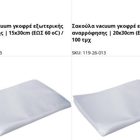
cuum γκοφρέ εξωτερικής
Σακούλα vacuum γκοφρέ 
 | 15x30cm (ΕΩΣ 60 oC) /
αναρρόφησης | 20x30cm (Ε
100 τμχ
6
SKU:
119-26-013