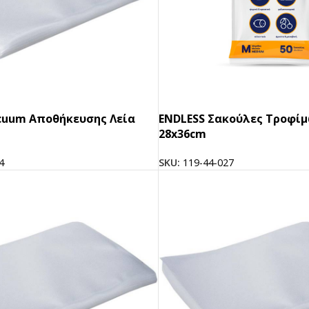
cuum Αποθήκευσης Λεία
ENDLESS Σακούλες Τροφί
28x36cm
4
SKU:
119-44-027
ΠΡΟΪΟΝΤΑ ICUP
Ποτήρια
Καπάκια
Μηχανές
Γνωρίστε την icup
HOT