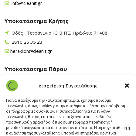
info@cleanit.gr
Υποκατάστημα Κρήτης
Οδός Ι Τετράγωνο 13 ΒΙΠΕ, Ηράκλειο 71408
2810 25 35 23
heraklion@cleanit.gr
Υποκατάστημα Πάρου
Άγιος Βλάσης Αρχίλοχος, Πάρος 84400
Διαχείριση Συγκατάθεσης
22840 43 163
paros@cleanit.gr
Για να παρέχουμε την καλύτερη εμπειρία, χρησιμοποιούμε
τεχνολογίες όπως cookies για την αποθήκευση ή/και την πρόσβαση
σε πληροφορίες συσκευών. Η συγκατάθεση για τις εν λόγω
Υποκατάστημα Σαντορίνης
τεχνολογίες θα μας επιτρέψει να επεξεργαστούμε δεδομένα
προσωπικού χαρακτήρα, όπως συμπεριφορά περιήγησης ή
μοναδικά αναγνωριστικά σε αυτόν τον ιστότοπο. Η μη συγκατάθεση ή
Έξω Γωνία, Σαντορίνη
847 00
η ανάκληση της συγκατάθεσης, μπορεί να επηρεάσει αρνητικά