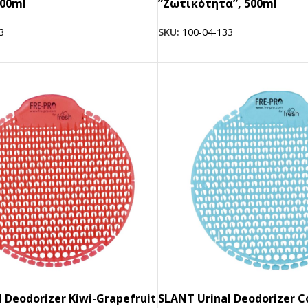
00ml
”Ζωτικότητα”, 500ml
3
SKU:
100-04-133
 Deodorizer Kiwi-Grapefruit
SLANT Urinal Deodorizer C