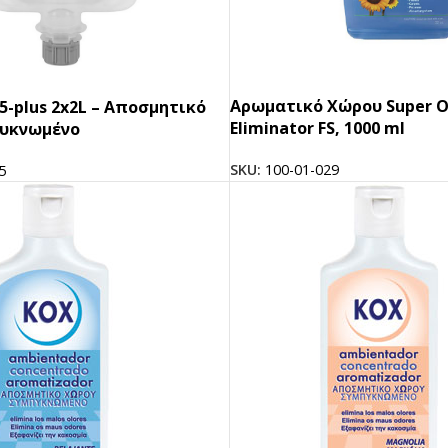
Αρωματικό Xώρου Super O
5-plus 2x2L – Αποσμητικό
Eliminator FS, 1000 ml
υκνωμένο
SKU:
100-01-029
5
ΠΡΟΪΟΝΤΑ ICUP
Ποτήρια
Καπάκια
Μηχανές
Γνωρίστε την icup
HOT