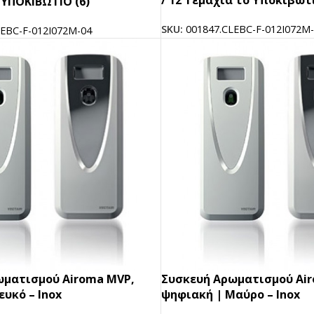
ΥΠΟΚΙΒΩΤΙΟ (6)
SKU:
001847.CLEBC-F-012I072M
LEBC-F-012I072M-04
ωματισμού Airoma MVP,
Συσκευή Aρωματισμού Ai
ευκό – Inox
ψηφιακή | Μαύρο – Inox