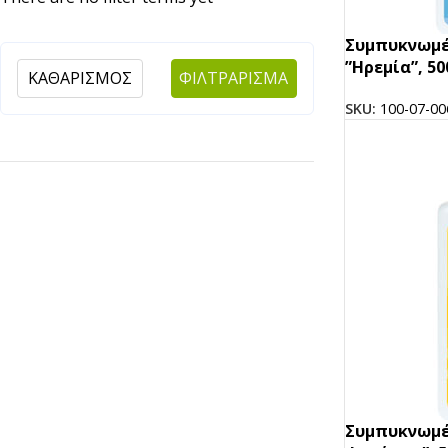
Αναδευτήρες
Συμπυκνωμέ
ΜΕΤΑΦΟΡΑ ΦΑΓΗΤΟΥ
”Ηρεμία”, 5
ΚΑΘΑΡΙΣΜΟΣ
ΦΙΛΤΡΑΡΙΣΜΑ
Κουβέρ
ΑΝΑΛΩΣΙΜΑ ΕΣΤΙΑΣΗΣ
SKU:
100-07-00
Χαρτί Περιτυλίγματος
Αλουμινόχαρτο
Σακουλάκια
Μεμβράνη
Τσάντες
Αντικολλητικό Χαρτί &
Λαδόκολλες
Σακούλες Vacuum
Καύσιμη Ύλη
Συμπυκνωμέ