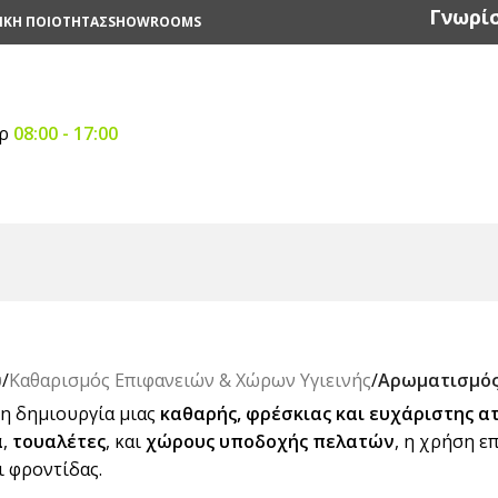
Γνωρίσ
ΙΚΗ ΠΟΙΟΤΗΤΑΣ
SHOWROOMS
αρ
08:00 - 17:00
ύ
/
Καθαρισμός Επιφανειών & Χώρων Υγιεινής
/
Αρωματισμό
τη δημιουργία μιας
καθαρής, φρέσκιας και ευχάριστης 
α
,
τουαλέτες
, και
χώρους υποδοχής πελατών
, η χρήση 
ι φροντίδας.