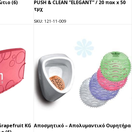
τιο (6)
PUSH & CLEAN ”ELEGANT” / 20 πακ x 50
τμχ
SKU:
121-11-009
Grapefruit KG
Αποσμητικό – Aπολυμαντικό Oυρητήρα
ο (6)