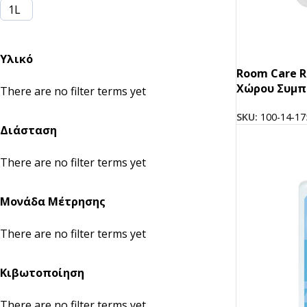
1L
Υλικό
Room Care R
Χώρου Συμπ
There are no filter terms yet
SKU:
100-14-17
Διάσταση
There are no filter terms yet
ΣΚΕΥΗ ΤΡΟΦΙΜΩΝ
ΑΝΑΛΩΣΙΜΑ ΚΑΦΕ
Μονάδα Μέτρησης
Kraft
Χάρτινα Ποτήρια
ECO
Ζαχαροκάλαμο
Πλαστικά Ποτήρια
There are no filter terms yet
Πλαστικά
Καπάκια
Κιβωτοποίηση
Αλουμίνιο
Καλαμάκια
Ψητοπωλείου
Θήκες Μεταφοράς
There are no filter terms yet