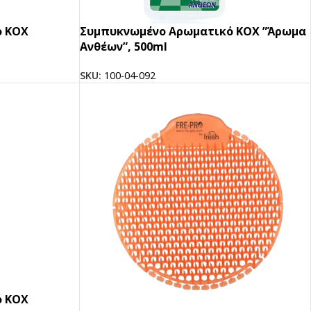
ό ΚΟΧ
Συμπυκνωμένο Αρωματικό ΚΟΧ ”Άρωμα
Ανθέων”, 500ml
SKU:
100-04-092
pired
σει Brand
ing έμπνευση για το επόμενο σου project.
ΣΟΤΕΡΑ
ό ΚΟΧ