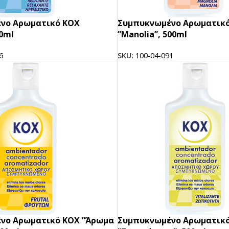
BRANDED ΛΥΣΕΙΣ
νο Αρωματικό ΚΟΧ
Συμπυκνωμένο Αρωματικ
Χάρτινα Ποτήρια
00ml
”Manolia”, 500ml
Χαρτιά Περιτυλίγματος
6
SKU:
100-04-091
Χαρτοπετσέτες
Τσάντες Μεταφοράς
NEW
Lunch Box
Buckets για Κοτόπουλο
Be ins
Λύσεις βά
Food Packag
ΔΕΣ ΠΕΡΙΣ
νο Αρωματικό ΚΟΧ ”Άρωμα
Συμπυκνωμένο Αρωματικ