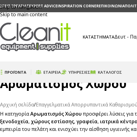
ΕΣΕΙΣ ΕΡΓΑΣΙΑΣ
Skip to navigation
EXPERT ADVICE
INSPIRATION CORNER
ΕΠΙΚΟΙΝΩΝΙΑ
ΠΟΛΙΤ
Skip to main content
Δευτ - Π
ΚΑΤΑΣΤΗΜΑΤΑ
ΠΡΟΪΟΝΤΑ
ΕΤΑΙΡΕΊΑ
ΥΠΗΡΕΣΊΕΣ
ΚΑΤΆΛΟΓΟΣ
Αρωματισμός Χώρου
Αρχική σελίδα
/
Επαγγελματικά Απορρυπαντικά Καθαρισμο
Η κατηγορία
Αρωματισμός Χώρου
προσφέρει λύσεις για 
ξενοδοχεία
,
χώρους εστίασης
,
γραφεία
,
ιατρικά κέντρ
εμπειρία του πελάτη και ενισχύει την αίσθηση υγιεινής κα