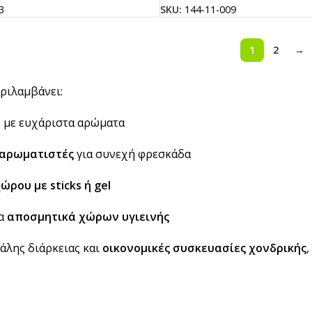
3
SKU:
144-11-009
1
2
→
ριλαμβάνει:
υ
με ευχάριστα αρώματα
 αρωματιστές
για συνεχή φρεσκάδα
ρου με sticks ή gel
να
αποσμητικά χώρων υγιεινής
άλης διάρκειας και
οικονομικές συσκευασίες χονδρικής
,