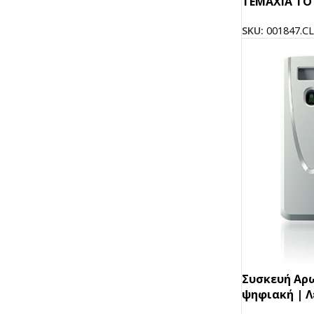
ΤΕΜΑΧΙΑ ΤΟ 
SKU:
001847.C
Συσκευή Aρ
ψηφιακή | Λ