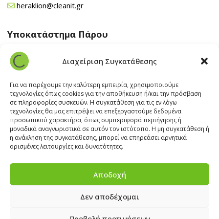
heraklion@cleanit.gr
Υποκατάστημα Πάρου
Άγιος Βλάσης Αρχίλοχος, Πάρος 84400
Διαχείριση Συγκατάθεσης
22840 43 163
paros@cleanit.gr
Για να παρέχουμε την καλύτερη εμπειρία, χρησιμοποιούμε
τεχνολογίες όπως cookies για την αποθήκευση ή/και την πρόσβαση
σε πληροφορίες συσκευών. Η συγκατάθεση για τις εν λόγω
Υποκατάστημα Σαντορίνης
τεχνολογίες θα μας επιτρέψει να επεξεργαστούμε δεδομένα
προσωπικού χαρακτήρα, όπως συμπεριφορά περιήγησης ή
μοναδικά αναγνωριστικά σε αυτόν τον ιστότοπο. Η μη συγκατάθεση ή
Έξω Γωνία, Σαντορίνη
847 00
η ανάκληση της συγκατάθεσης, μπορεί να επηρεάσει αρνητικά
22860 22322
ορισμένες λειτουργίες και δυνατότητες.
santorini@cleanit.gr
Αποδοχή
Δεν αποδέχομαι
ΘΕΣΕΙΣ ΕΡΓΑΣΙΑΣ
|
EXPERT ADVICE
|
INSPIRATION
CORNER
|
ΕΠΙΚΟΙΝΩΝΙΑ
Προβολή προτιμήσεων