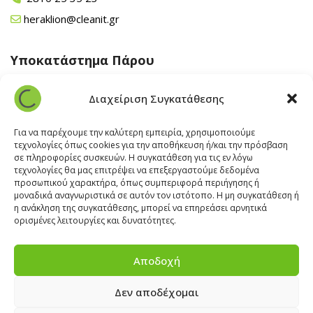
heraklion@cleanit.gr
Υποκατάστημα Πάρου
Άγιος Βλάσης Αρχίλοχος, Πάρος 84400
Διαχείριση Συγκατάθεσης
22840 43 163
paros@cleanit.gr
Για να παρέχουμε την καλύτερη εμπειρία, χρησιμοποιούμε
τεχνολογίες όπως cookies για την αποθήκευση ή/και την πρόσβαση
σε πληροφορίες συσκευών. Η συγκατάθεση για τις εν λόγω
Υποκατάστημα Σαντορίνης
τεχνολογίες θα μας επιτρέψει να επεξεργαστούμε δεδομένα
προσωπικού χαρακτήρα, όπως συμπεριφορά περιήγησης ή
μοναδικά αναγνωριστικά σε αυτόν τον ιστότοπο. Η μη συγκατάθεση ή
Έξω Γωνία, Σαντορίνη
847 00
η ανάκληση της συγκατάθεσης, μπορεί να επηρεάσει αρνητικά
22860 22322
ορισμένες λειτουργίες και δυνατότητες.
santorini@cleanit.gr
Αποδοχή
Δεν αποδέχομαι
ΘΕΣΕΙΣ ΕΡΓΑΣΙΑΣ
|
EXPERT ADVICE
|
INSPIRATION