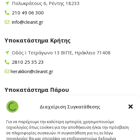
Πολυκράτους 6, Ρέντης 18233
210 49 06 300
info@cleanit.gr
Υποκατάστημα Κρήτης
Οδός Ι Τετράγωνο 13 ΒΙΠΕ, Ηράκλειο 71408
2810 25 35 23
heraklion@cleanit.gr
Υποκατάστημα Πάρου
Άγιος Βλάσης Αρχίλοχος, Πάρος 84400
Διαχείριση Συγκατάθεσης
22840 43 163
paros@cleanit.gr
Για να παρέχουμε την καλύτερη εμπειρία, χρησιμοποιούμε
τεχνολογίες όπως cookies για την αποθήκευση ή/και την πρόσβαση
σε πληροφορίες συσκευών. Η συγκατάθεση για τις εν λόγω
Υποκατάστημα Σαντορίνης
τεχνολογίες θα μας επιτρέψει να επεξεργαστούμε δεδομένα