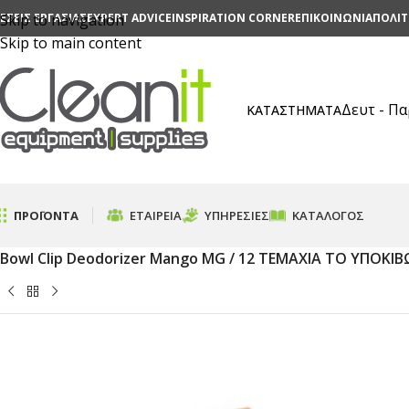
ΕΣΕΙΣ ΕΡΓΑΣΙΑΣ
Skip to navigation
EXPERT ADVICE
INSPIRATION CORNER
ΕΠΙΚΟΙΝΩΝΙΑ
ΠΟΛΙΤ
Skip to main content
Δευτ - Π
ΚΑΤΑΣΤΗΜΑΤΑ
ΠΡΟΪΟΝΤΑ
ΕΤΑΙΡΕΊΑ
ΥΠΗΡΕΣΊΕΣ
ΚΑΤΆΛΟΓΟΣ
Αρχική σελίδα
/
Επαγγελματικά Απορρυπαντικά Καθαρισμο
Bowl Clip Deodorizer Mango MG / 12 ΤΕΜΑΧΙΑ ΤΟ ΥΠΟΚΙΒ