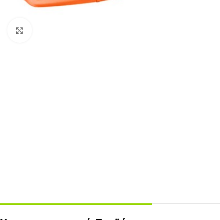
Click to enlarge
ΣΚΕΥΗ ΤΡΟΦΙΜΩΝ
ΑΝΑΛΩΣΙΜΑ ΚΑΦΕ
Kraft
Χάρτινα Ποτήρια
ECO
Ζαχαροκάλαμο
Πλαστικά Ποτήρια
Πλαστικά
Καπάκια
Αλουμίνιο
Καλαμάκια
Ψητοπωλείου
Θήκες Μεταφοράς