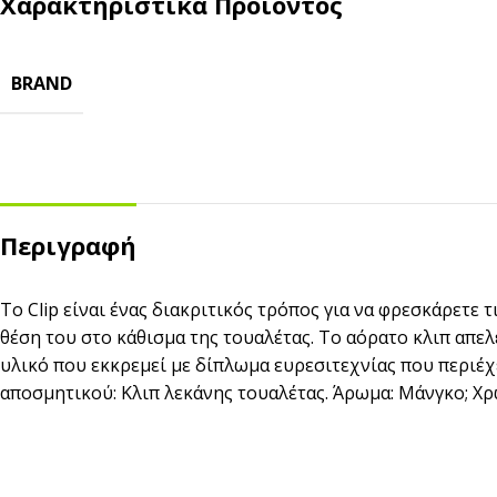
Χαρακτηριστικά Προϊόντος
Αναδευτήρες
ΜΕΤΑΦΟΡΑ ΦΑΓΗΤΟΥ
BRAND
Κουβέρ
ΑΝΑΛΩΣΙΜΑ ΕΣΤΙΑΣΗΣ
Χαρτί Περιτυλίγματος
Αλουμινόχαρτο
Σακουλάκια
Μεμβράνη
Τσάντες
Αντικολλητικό Χαρτί &
Λαδόκολλες
Περιγραφή
Σακούλες Vacuum
Καύσιμη Ύλη
Το Clip είναι ένας διακριτικός τρόπος για να φρεσκάρετε
θέση του στο κάθισμα της τουαλέτας. Το αόρατο κλιπ απ
υλικό που εκκρεμεί με δίπλωμα ευρεσιτεχνίας που περιέχε
αποσμητικού: Κλιπ λεκάνης τουαλέτας. Άρωμα: Μάνγκο; Χρ