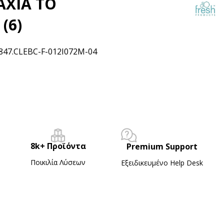
ΑΧΙΑ ΤΟ
(6)
847.CLEBC-F-012I072M-04
8k+ Προϊόντα
Premium Support
Ποικιλία Λύσεων
Εξειδικευμένο Ηelp Desk