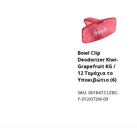
Bowl Clip
Deodorizer Kiwi-
Grapefruit KG /
12 Tεμάχια το
Υποκιβώτιο (6)
ΠΡΟΪΟΝΤΑ ICUP
Ποτήρια
SKU:
001847.CLEBC-
F-012I072M-09
Καπάκια
Μηχανές
Γνωρίστε την icup
HOT