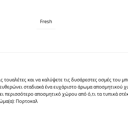
BRANDED ΛΥΣΕΙΣ
Χάρτινα Ποτήρια
Fresh
Χαρτιά Περιτυλίγματος
Χαρτοπετσέτες
Τσάντες Μεταφοράς
NEW
Lunch Box
Buckets για Κοτόπουλο
 τις τουαλέτες και να καλύψετε τις δυσάρεστες οσμές του 
ελευθερώνει σταδιακά ένα ευχάριστο άρωμα αποσμητικού χ
ι περισσότερο αποσμητικό χώρου από ό,τι τα τυπικά στέκι
Be ins
Λύσεις βά
ώμα(α): Πορτοκαλ
Food Packag
ΔΕΣ ΠΕΡΙΣ