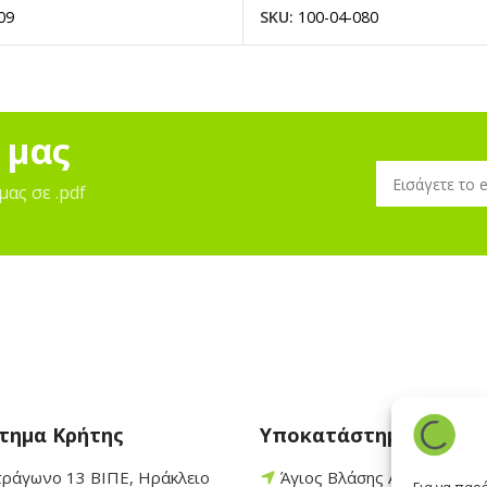
09
SKU:
100-04-080
 μας
μας σε .pdf
τημα Κρήτης
Υποκατάστημα Πάρου
τράγωνο 13 ΒΙΠΕ, Ηράκλειο
Άγιος Βλάσης Αρχίλοχος,