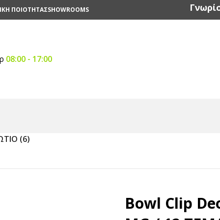
Γνωρίσ
ΙΚΗ ΠΟΙΟΤΗΤΑΣ
SHOWROOMS
αρ
08:00 - 17:00
ύ
/
Καθαρισμός Επιφανειών & Χώρων Υγιεινής
/
Αρωματισμός
ΩΤΙΟ (6)
Bowl Clip De