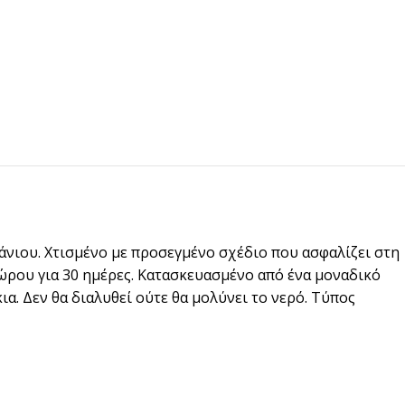
μπάνιου. Χτισμένο με προσεγμένο σχέδιο που ασφαλίζει στη
ώρου για 30 ημέρες. Κατασκευασμένο από ένα μοναδικό
α. Δεν θα διαλυθεί ούτε θα μολύνει το νερό. Τύπος
pired
σει Brand
ing έμπνευση για το επόμενο σου project.
ΣΟΤΕΡΑ