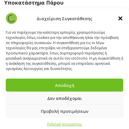
Υποκατάστημα Πάρου
Άγιος Βλάσης Αρχίλοχος, Πάρος 84400
Διαχείριση Συγκατάθεσης
22840 43 163
paros@cleanit.gr
Για να παρέχουμε την καλύτερη εμπειρία, χρησιμοποιούμε
τεχνολογίες όπως cookies για την αποθήκευση ή/και την πρόσβαση
σε πληροφορίες συσκευών. Η συγκατάθεση για τις εν λόγω
Υποκατάστημα Σαντορίνης
τεχνολογίες θα μας επιτρέψει να επεξεργαστούμε δεδομένα
προσωπικού χαρακτήρα, όπως συμπεριφορά περιήγησης ή
μοναδικά αναγνωριστικά σε αυτόν τον ιστότοπο. Η μη συγκατάθεση ή
Έξω Γωνία, Σαντορίνη
847 00
η ανάκληση της συγκατάθεσης, μπορεί να επηρεάσει αρνητικά
22860 22322
ορισμένες λειτουργίες και δυνατότητες.
santorini@cleanit.gr
Αποδοχή
Δεν αποδέχομαι
ΘΕΣΕΙΣ ΕΡΓΑΣΙΑΣ
|
EXPERT ADVICE
|
INSPIRATION
CORNER
|
ΕΠΙΚΟΙΝΩΝΙΑ
Προβολή προτιμήσεων
Πολιτική Απορρήτου
2025 © CLEANIT Equipment and Supplies