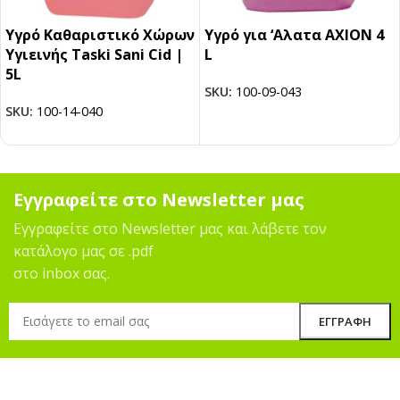
Υγρό Καθαριστικό Χώρων
Υγρό για ‘Αλατα AXION 4
Υγιεινής Taski Sani Cid |
L
5L
SKU:
100-09-043
SKU:
100-14-040
Εγγραφείτε στο Newsletter μας
Εγγραφείτε στο Newsletter μας και λάβετε τον
κατάλογο μας σε .pdf
στο inbox σας.