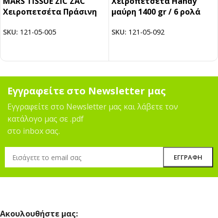
MARS TISSUE ZIC ZAC
Χειροπετσέτα Handy
Χειροπετσέτα Πράσινη
μαύρη 1400 gr / 6 ρολά
SKU:
121-05-005
SKU:
121-05-092
Εγγραφείτε στο Newsletter μας
Εγγραφείτε στο Newsletter μας και λάβετε τον
κατάλογο μας σε .pdf
στο inbox σας.
Ακουλουθήστε μας: