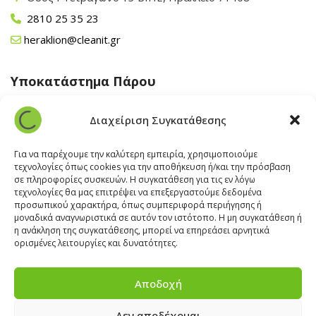
2810 25 35 23
heraklion@cleanit.gr
Υποκατάστημα Πάρου
Άγιος Βλάσης Αρχίλοχος, Πάρος 84400
Διαχείριση Συγκατάθεσης
22840 43 163
paros@cleanit.gr
Για να παρέχουμε την καλύτερη εμπειρία, χρησιμοποιούμε
τεχνολογίες όπως cookies για την αποθήκευση ή/και την πρόσβαση
σε πληροφορίες συσκευών. Η συγκατάθεση για τις εν λόγω
Υποκατάστημα Σαντορίνης
τεχνολογίες θα μας επιτρέψει να επεξεργαστούμε δεδομένα
προσωπικού χαρακτήρα, όπως συμπεριφορά περιήγησης ή
μοναδικά αναγνωριστικά σε αυτόν τον ιστότοπο. Η μη συγκατάθεση ή
Έξω Γωνία, Σαντορίνη
847 00
η ανάκληση της συγκατάθεσης, μπορεί να επηρεάσει αρνητικά
22860 22322
ορισμένες λειτουργίες και δυνατότητες.
santorini@cleanit.gr
Αποδοχή
Δεν αποδέχομαι