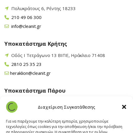
Πολυκράτους 6, Ρέντης 18233
210 49 06 300
info@cleanit.gr
Υποκατάστημα Κρήτης
Οδός Ι Τετράγωνο 13 ΒΙΠΕ, Ηράκλειο 71408
2810 25 35 23
heraklion@cleanit.gr
Υποκατάστημα Πάρου
Άγιος Βλάσης Αρχίλοχος, Πάρος 84400
Διαχείριση Συγκατάθεσης
22840 43 163
paros@cleanit.gr
Για να παρέχουμε την καλύτερη εμπειρία, χρησιμοποιούμε
τεχνολογίες όπως cookies για την αποθήκευση ή/και την πρόσβαση
σε πληροφορίες συσκευών. Η συγκατάθεση για τις εν λόγω