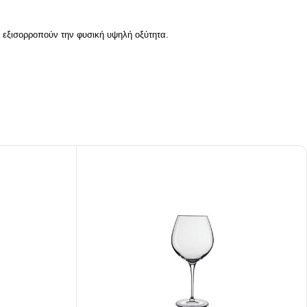
ι εξισορροπούν την φυσική υψηλή οξύτητα.
pired
σει Brand
ing έμπνευση για το επόμενο σου project.
ΣΟΤΕΡΑ