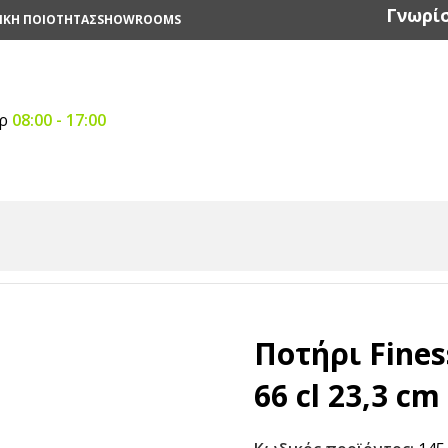
Γνωρίσ
ΙΚΗ ΠΟΙΟΤΗΤΑΣ
SHOWROOMS
αρ
08:00 - 17:00
ίδη
/
Ποτήρια
/
Ποτήρι Finesse βουργουνδίας 66 cl 23,3 cm |
Ποτήρι Fine
66 cl 23,3 cm