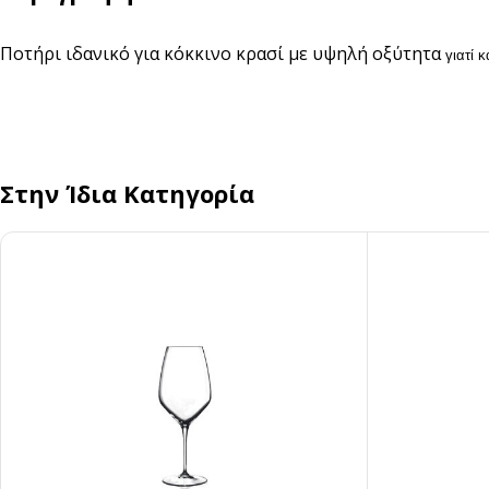
Αναδευτήρες
Ποτήρι ιδανικό για κόκκινο κρασί με υψηλή οξύτητα
ΜΕΤΑΦΟΡΑ ΦΑΓΗΤΟΥ
γιατί 
Κουβέρ
ΑΝΑΛΩΣΙΜΑ ΕΣΤΙΑΣΗΣ
Χαρτί Περιτυλίγματος
Αλουμινόχαρτο
Σακουλάκια
Μεμβράνη
Στην Ίδια Κατηγορία
Τσάντες
Αντικολλητικό Χαρτί &
Λαδόκολλες
Σακούλες Vacuum
Καύσιμη Ύλη