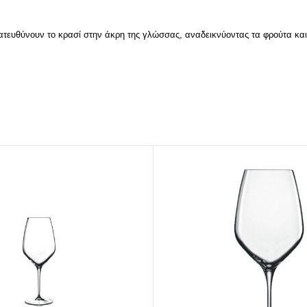
BRANDED ΛΥΣΕΙΣ
Χάρτινα Ποτήρια
κατευθύνουν το κρασί στην άκρη της γλώσσας, αναδεικνύοντας τα φρούτα κα
Χαρτιά Περιτυλίγματος
Χαρτοπετσέτες
Τσάντες Μεταφοράς
NEW
Lunch Box
Buckets για Κοτόπουλο
Be ins
Λύσεις βά
Food Packag
ΔΕΣ ΠΕΡΙΣ