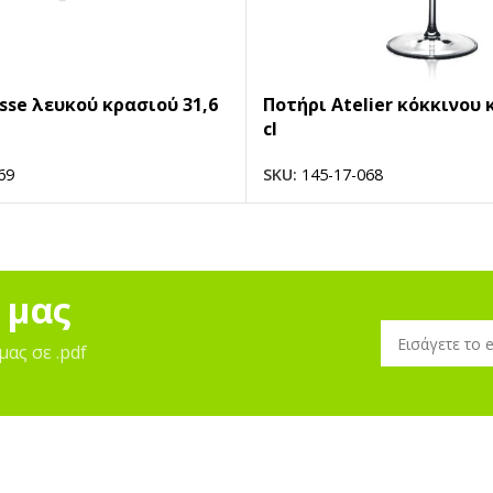
sse λευκού κρασιού 31,6
Ποτήρι Atelier κόκκινου 
cl
69
SKU:
145-17-068
 μας
μας σε .pdf