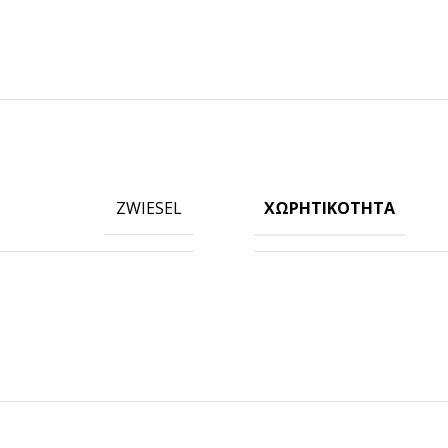
ΧΩΡΗΤΙΚΌΤΗΤΑ
ZWIESEL
ΠΡΟΪΟΝΤΑ ICUP
Ποτήρια
Καπάκια
Μηχανές
Γνωρίστε την icup
HOT