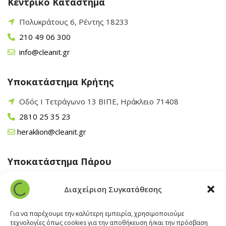
Κεντρικό Κατάστημα
Πολυκράτους 6, Ρέντης 18233
210 49 06 300
info@cleanit.gr
Υποκατάστημα Κρήτης
Οδός Ι Τετράγωνο 13 ΒΙΠΕ, Ηράκλειο 71408
2810 25 35 23
heraklion@cleanit.gr
Υποκατάστημα Πάρου
Άγιος Βλάσης Αρχίλοχος, Πάρος 84400
Διαχείριση Συγκατάθεσης
22840 43 163
paros@cleanit.gr
Για να παρέχουμε την καλύτερη εμπειρία, χρησιμοποιούμε
τεχνολογίες όπως cookies για την αποθήκευση ή/και την πρόσβαση