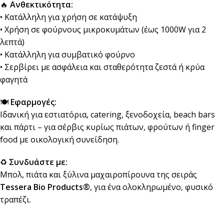
🔥
Ανθεκτικότητα:
• Κατάλληλη για χρήση σε κατάψυξη
• Χρήση σε φούρνους μικροκυμάτων (έως 1000W για 2
λεπτά)
• Κατάλληλη για συμβατικό φούρνο
• Σερβίρει με ασφάλεια και σταθερότητα ζεστά ή κρύα
φαγητά
🍽️
Εφαρμογές:
Ιδανική για εστιατόρια, catering, ξενοδοχεία, beach bars
και πάρτι – για σέρβις κυρίως πιάτων, φρούτων ή finger
food με οικολογική συνείδηση.
♻️
Συνδυάστε με:
Μπολ, πιάτα και ξύλινα μαχαιροπίρουνα της σειράς
Tessera Bio Products®
, για ένα ολοκληρωμένο, φυσικό
τραπέζι.