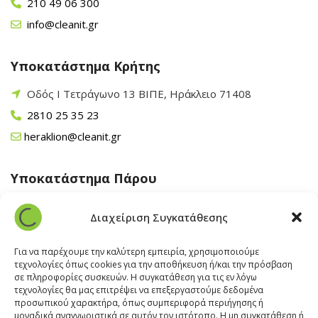
210 49 06 300
info@cleanit.gr
Υποκατάστημα Κρήτης
Οδός Ι Τετράγωνο 13 ΒΙΠΕ, Ηράκλειο 71408
2810 25 35 23
heraklion@cleanit.gr
Υποκατάστημα Πάρου
Άγιος Βλάσης Αρχίλοχος, Πάρος 84400
Διαχείριση Συγκατάθεσης
22840 43 163
paros@cleanit.gr
Για να παρέχουμε την καλύτερη εμπειρία, χρησιμοποιούμε
τεχνολογίες όπως cookies για την αποθήκευση ή/και την πρόσβαση
σε πληροφορίες συσκευών. Η συγκατάθεση για τις εν λόγω
Υποκατάστημα Σαντορίνης
τεχνολογίες θα μας επιτρέψει να επεξεργαστούμε δεδομένα
προσωπικού χαρακτήρα, όπως συμπεριφορά περιήγησης ή
μοναδικά αναγνωριστικά σε αυτόν τον ιστότοπο. Η μη συγκατάθεση ή