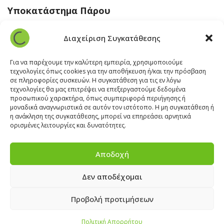
Υποκατάστημα Πάρου
Άγιος Βλάσης Αρχίλοχος, Πάρος 84400
Διαχείριση Συγκατάθεσης
22840 43 163
paros@cleanit.gr
Για να παρέχουμε την καλύτερη εμπειρία, χρησιμοποιούμε
τεχνολογίες όπως cookies για την αποθήκευση ή/και την πρόσβαση
σε πληροφορίες συσκευών. Η συγκατάθεση για τις εν λόγω
Υποκατάστημα Σαντορίνης
τεχνολογίες θα μας επιτρέψει να επεξεργαστούμε δεδομένα
προσωπικού χαρακτήρα, όπως συμπεριφορά περιήγησης ή
μοναδικά αναγνωριστικά σε αυτόν τον ιστότοπο. Η μη συγκατάθεση ή
Έξω Γωνία, Σαντορίνη
847 00
η ανάκληση της συγκατάθεσης, μπορεί να επηρεάσει αρνητικά
22860 22322
ορισμένες λειτουργίες και δυνατότητες.
santorini@cleanit.gr
Αποδοχή
Δεν αποδέχομαι
ΘΕΣΕΙΣ ΕΡΓΑΣΙΑΣ
|
EXPERT ADVICE
|
INSPIRATION
CORNER
|
ΕΠΙΚΟΙΝΩΝΙΑ
Προβολή προτιμήσεων
Πολιτική Απορρήτου