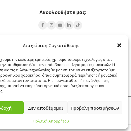
Ακουλουθήστε μας:
Υποκατάστημα Σαντορίνης
Διαχείριση Συγκατάθεσης
 Πάρος 84400
Έξω Γωνία, Σαντορίνη
847 00
έχουμε την καλύτερη εμπειρία, χρησιμοποιούμε τεχνολογίες όπως
α την αποθήκευση ή/και την πρόσβαση σε πληροφορίες συσκευών. Η
22860 22322
η για τις εν λόγω τεχνολογίες θα μας επιτρέψει να επεξεργαστούμε
santorini@cleanit.gr
ροσωπικού χαρακτήρα, όπως συμπεριφορά περιήγησης ή μοναδικά
ικά σε αυτόν τον ιστότοπο. Η μη συγκατάθεση ή η ανάκληση της
ης, μπορεί να επηρεάσει αρνητικά ορισμένες λειτουργίες και
ς.
οδοχή
Δεν αποδέχομαι
Προβολή προτιμήσεων
ΕΠΙΚΟΙΝΩΝΙΑ
Πολιτική Απορρήτου