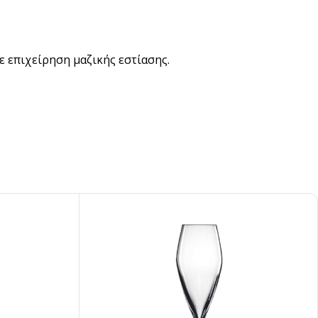
ε επιχείρηση μαζικής εστίασης.
pired
σει Brand
ing έμπνευση για το επόμενο σου project.
ΣΟΤΕΡΑ