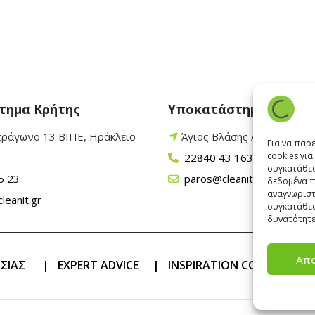
τημα Κρήτης
Υποκατάστημα Πάρου
τράγωνο 13 ΒΙΠΕ, Ηράκλειο
Άγιος Βλάσης Αρχίλοχος,
Για να παρ
cookies γι
22840 43 163
συγκατάθεσ
5 23
paros@cleanit.gr
δεδομένα π
αναγνωριστ
leanit.gr
συγκατάθεσ
δυνατότητε
Απ
ΑΣΙΑΣ
|
EXPERT ADVICE
|
INSPIRATION CORNER
|