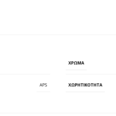
ΧΡΏΜΑ
ΠΡΟΪΟΝΤΑ ICUP
Ποτήρια
ΧΩΡΗΤΙΚΌΤΗΤΑ
APS
Καπάκια
Μηχανές
Γνωρίστε την icup
HOT