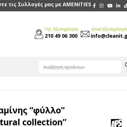
τε τις Συλλογές μας με AMENITIES
Τηλ. Εξυπηρέτηση
Email Εξυπηρέτηση
210 49 06 300
info@cleanit.
 πράσινη “Natural collection” 27×27 cm | 4,5 cm
αμίνης “φύλλο”
ural collection”