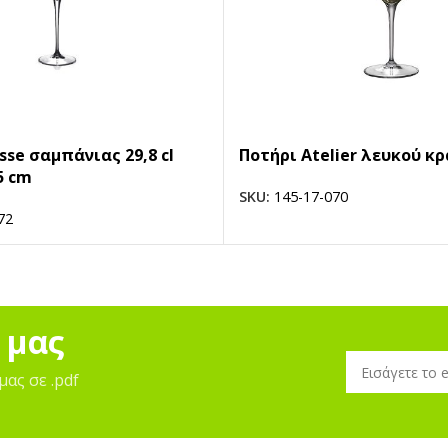
sse σαμπάνιας 29,8 cl
Ποτήρι Atelier λευκού κρ
5 cm
SKU:
145-17-070
72
 μας
μας σε .pdf