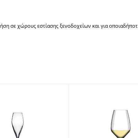
BRANDED ΛΥΣΕΙΣ
Χάρτινα Ποτήρια
χρήση σε χώρους εστίασης ξενοδοχείων και για οποιαδήποτ
Χαρτιά Περιτυλίγματος
Χαρτοπετσέτες
Τσάντες Μεταφοράς
NEW
Lunch Box
Buckets για Κοτόπουλο
Be ins
Λύσεις βά
Food Packag
ΔΕΣ ΠΕΡΙΣ