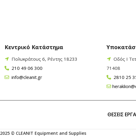
Κεντρικό Κατάστημα
Υποκατάσ
Πολυκράτους 6, Ρέντης 18233
Οδός Ι Τε
210 49 06 300
71408
info@cleanit.gr
2810 25 3
heraklion@c
ΘΕΣΕΙΣ ΕΡΓ
2025 © CLEANIT Equipment and Supplies