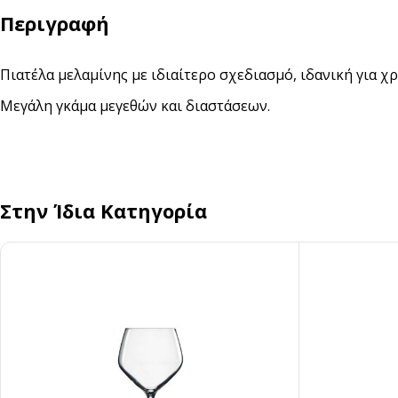
Αναδευτήρες
Περιγραφή
ΜΕΤΑΦΟΡΑ ΦΑΓΗΤΟΥ
Πιατέλα μελαμίνης με ιδιαίτερο σχεδιασμό, ιδανική για 
Κουβέρ
ΑΝΑΛΩΣΙΜΑ ΕΣΤΙΑΣΗΣ
Χαρτί Περιτυλίγματος
Αλουμινόχαρτο
Μεγάλη γκάμα μεγεθών και διαστάσεων.
Σακουλάκια
Μεμβράνη
Τσάντες
Αντικολλητικό Χαρτί &
Λαδόκολλες
Στην Ίδια Κατηγορία
Σακούλες Vacuum
Καύσιμη Ύλη