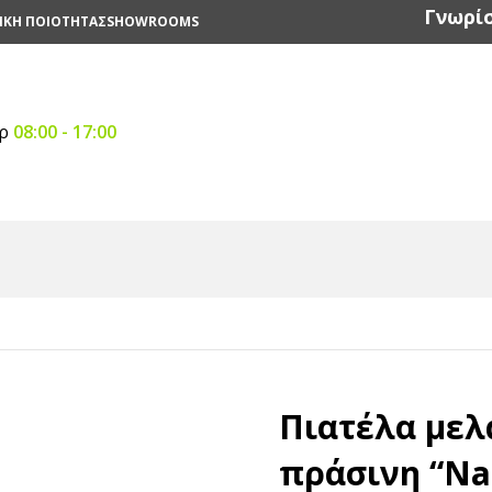
Γνωρίσ
ΙΚΗ ΠΟΙΟΤΗΤΑΣ
SHOWROOMS
αρ
08:00 - 17:00
σκοι & Σκεύη
/
Σκεύη Μελαμίνης
/
Πιατέλα μελαμίνης “φύλλο”
Πιατέλα μελ
πράσινη “Nat