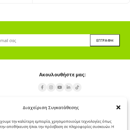
Ακουλουθήστε μας:
Υποκατάστημα Σαντορίνης
Διαχείριση Συγκατάθεσης
 Πάρος 84400
Έξω Γωνία, Σαντορίνη
847 00
έχουμε την καλύτερη εμπειρία, χρησιμοποιούμε τεχνολογίες όπως
α την αποθήκευση ή/και την πρόσβαση σε πληροφορίες συσκευών. Η
22860 22322