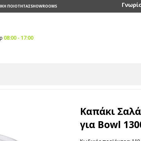
Γνωρίσ
ΙΚΗ ΠΟΙΟΤΗΤΑΣ
SHOWROOMS
αρ
08:00 - 17:00
αστικά
/
Καπάκι Σαλάτας PP Διάφανο για Bowl 1300ml
Καπάκι Σαλά
για Bowl 13