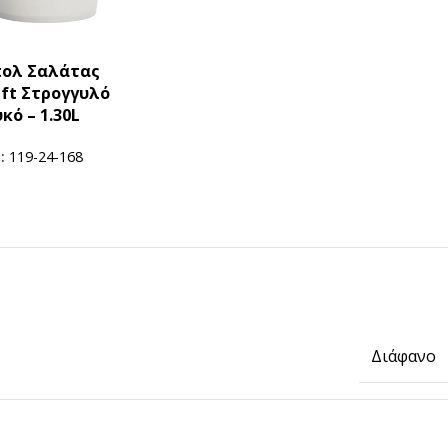
ολ Σαλάτας
aft Στρογγυλό
κό – 1.30L
U:
119-24-168
Διάφανο