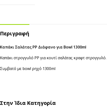
Αναδευτήρες
ΜΕΤΑΦΟΡΑ ΦΑΓΗΤΟΥ
Κουβέρ
ΑΝΑΛΩΣΙΜΑ ΕΣΤΙΑΣΗΣ
Χαρτί Περιτυλίγματος
Αλουμινόχαρτο
Περιγραφή
Σακουλάκια
Μεμβράνη
Τσάντες
Αντικολλητικό Χαρτί &
Καπάκι Σαλάτας PP Διάφανο για Bowl 1300ml
Λαδόκολλες
Σακούλες Vacuum
Καπάκι στρογγυλό PP για κουτί σαλάτας κραφτ στρογγυλό.
Καύσιμη Ύλη
Συμβατό με bowl ρηχό 1300ml
Στην Ίδια Κατηγορία