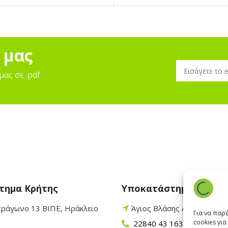
 μας
μας σε .pdf
τημα Κρήτης
Υποκατάστημα Πάρου
τράγωνο 13 ΒΙΠΕ, Ηράκλειο
Άγιος Βλάσης Αρχίλοχος,
Για να παρ
cookies γι
22840 43 163