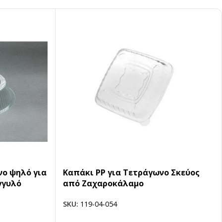
ο ψηλό για
Καπάκι PP για Τετράγωνο Σκεύος
γγυλό
από Ζαχαροκάλαμο
SKU:
119-04-054