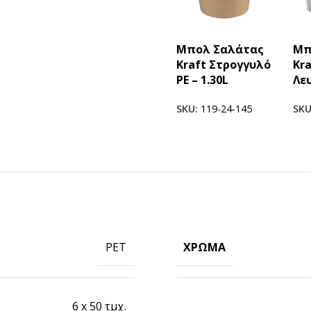
Μπολ Σαλάτας
Μπ
Kraft Στρογγυλό
Kr
PE – 1.30L
Λευ
SKU:
119-24-145
SK
ΠΡΟΪΟΝΤΑ ICUP
Ποτήρια
Καπάκια
ΧΡΏΜΑ
PET
Μηχανές
Γνωρίστε την icup
6 x 50 τμχ.
HOT