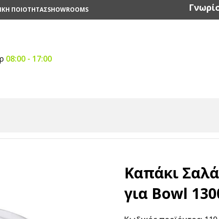
Γνωρίσ
ΙΚΗ ΠΟΙΟΤΗΤΑΣ
SHOWROOMS
αρ
08:00 - 17:00
αστικά
/
Καπάκι Σαλάτας PET Διάφανο για Bowl 1300ml
Καπάκι Σαλά
για Bowl 13