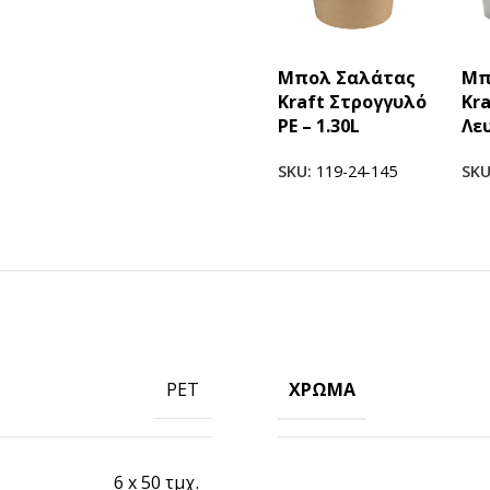
Μπολ Σαλάτας
Μπ
Kraft Στρογγυλό
Kr
PE – 1.30L
Λευ
SKU:
119-24-145
SK
ΠΡΟΪΟΝΤΑ ICUP
Ποτήρια
Καπάκια
ΧΡΏΜΑ
PET
Μηχανές
Γνωρίστε την icup
6 x 50 τμχ.
HOT