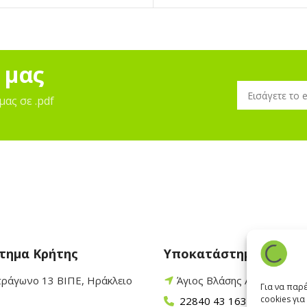
 μας
μας σε .pdf
τημα Κρήτης
Υποκατάστημα Πάρου
τράγωνο 13 ΒΙΠΕ, Ηράκλειο
Άγιος Βλάσης Αρχίλοχος,
Για να παρ
cookies γι
22840 43 163