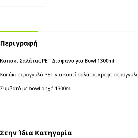
Αναδευτήρες
ΜΕΤΑΦΟΡΑ ΦΑΓΗΤΟΥ
Κουβέρ
ΑΝΑΛΩΣΙΜΑ ΕΣΤΙΑΣΗΣ
Χαρτί Περιτυλίγματος
Αλουμινόχαρτο
Περιγραφή
Σακουλάκια
Μεμβράνη
Τσάντες
Αντικολλητικό Χαρτί &
Καπάκι Σαλάτας PET Διάφανο για Bowl 1300ml
Λαδόκολλες
Σακούλες Vacuum
Καπάκι στρογγυλό PET για κουτί σαλάτας κραφτ στρογγυλό
Καύσιμη Ύλη
Συμβατό με bowl ρηχό 1300ml
Στην Ίδια Κατηγορία