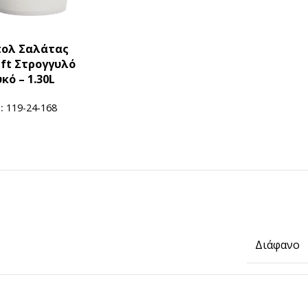
ολ Σαλάτας
aft Στρογγυλό
κό – 1.30L
U:
119-24-168
Διάφανο