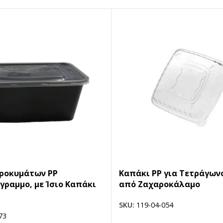
ροκυμάτων PP
Καπάκι PP για Τετράγων
ραμμο, με Ίσιο Καπάκι
από Ζαχαροκάλαμο
SKU:
119-04-054
73