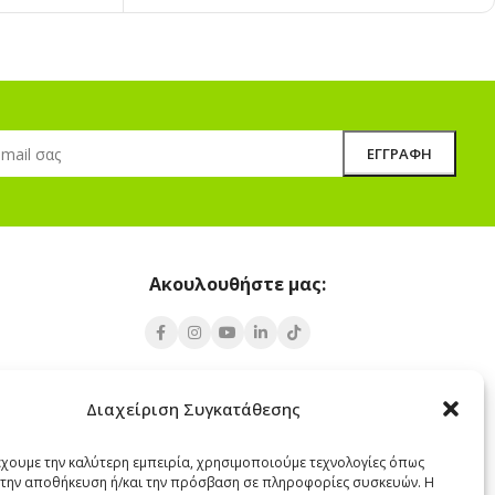
Ακουλουθήστε μας:
Υποκατάστημα Σαντορίνης
Διαχείριση Συγκατάθεσης
 Πάρος 84400
Έξω Γωνία, Σαντορίνη
847 00
έχουμε την καλύτερη εμπειρία, χρησιμοποιούμε τεχνολογίες όπως
α την αποθήκευση ή/και την πρόσβαση σε πληροφορίες συσκευών. Η
22860 22322