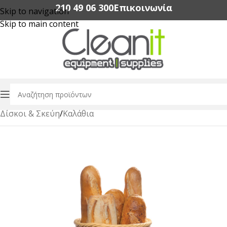
210 49 06 300‬
Επικοινωνία
Skip to navigation
Skip to main content
Αρχική σελίδα
/
Εξοπλισμός Εστίασης
/
Buffet & Catering
/
Δίσκοι & Σκεύη
/
Καλάθια