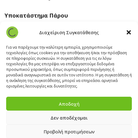
Υποκατάστημα Πάρου
Άγιος Βλάσης Αρχίλοχος, Πάρος 84400
Διαχείριση Συγκατάθεσης
22840 43 163
paros@cleanit.gr
Για να παρέχουμε την καλύτερη εμπειρία, χρησιμοποιούμε
τεχνολογίες όπως cookies για την αποθήκευση ή/και την πρόσβαση
σε πληροφορίες συσκευών. Η συγκατάθεση για τις εν λόγω
Υποκατάστημα Σαντορίνης
τεχνολογίες θα μας επιτρέψει να επεξεργαστούμε δεδομένα
προσωπικού χαρακτήρα, όπως συμπεριφορά περιήγησης ή
μοναδικά αναγνωριστικά σε αυτόν τον ιστότοπο. Η μη συγκατάθεση ή
Έξω Γωνία, Σαντορίνη
847 00
η ανάκληση της συγκατάθεσης, μπορεί να επηρεάσει αρνητικά
22860 22322
ορισμένες λειτουργίες και δυνατότητες.
santorini@cleanit.gr
Αποδοχή
Δεν αποδέχομαι
ΘΕΣΕΙΣ ΕΡΓΑΣΙΑΣ
|
EXPERT ADVICE
|
INSPIRATION
CORNER
|
ΕΠΙΚΟΙΝΩΝΙΑ
Προβολή προτιμήσεων