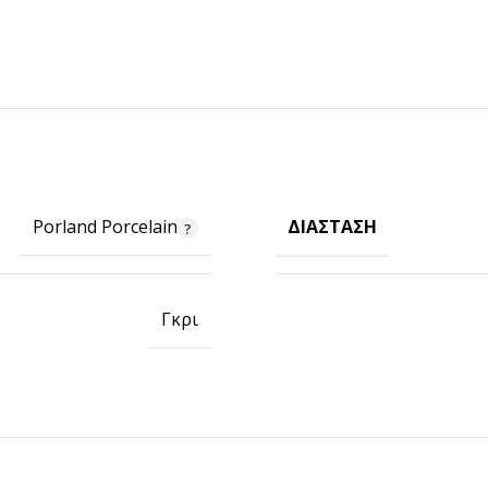
ΔΙΆΣΤΑΣΗ
Porland Porcelain
ΠΡΟΪΟΝΤΑ ICUP
Γκρι
Ποτήρια
Καπάκια
Μηχανές
Γνωρίστε την icup
HOT