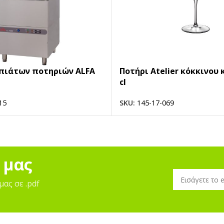
πιάτων ποτηριών ALFA
Ποτήρι Atelier κόκκινου 
cl
15
SKU:
145-17-069
 μας
μας σε .pdf