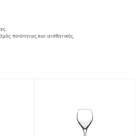
ας.
σμός ποιότητας και αισθητικής.
pired
σει Brand
ing έμπνευση για το επόμενο σου project.
ΣΟΤΕΡΑ