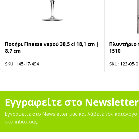
Ποτήρι Finesse νερού 38,5 cl 18,1 cm |
Πλυντήριο 
8,7 cm
1510
SKU:
145-17-494
SKU:
123-05-0
Εγγραφείτε στο Newsletter
Εγγραφείτε στο Newsletter μας και λάβετε τον κατάλογο 
στο inbox σας.