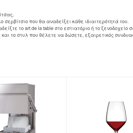
BRANDED ΛΥΣΕΙΣ
ίτσας.
Χάρτινα Ποτήρια
ο σερβίτσιο που θα αναδείξει κάθε ιδιαιτερότητά του.
Χαρτιά Περιτυλίγματος
ξτε το art de la table στο εστιατόριο ή το ξενοδοχείο σ
ς και το στυλ που θέλετε να δώσετε, εξαιρετικός συνδυα
Χαρτοπετσέτες
Τσάντες Μεταφοράς
NEW
Lunch Box
Buckets για Κοτόπουλο
Be ins
Λύσεις βά
Food Packag
ΔΕΣ ΠΕΡΙΣ