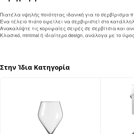
Αναδευτήρες
Πιατέλα υψηλής ποιότητας ιδανική για το σερβίρισμα π
ΜΕΤΑΦΟΡΑ ΦΑΓΗΤΟΥ
Ένα τέλειο πιάτο οφείλει να σερβιριστεί στο κατάλληλ
Κουβέρ
ΑΝΑΛΩΣΙΜΑ ΕΣΤΙΑΣΗΣ
Ανακαλύψτε τις κορυφαίες σειρές σε σερβίτσια και αναδεί
Κλασικό, minimal ή ιδιαίτερο design, ανάλογα με το ύφο
Χαρτί Περιτυλίγματος
Αλουμινόχαρτο
Σακουλάκια
Μεμβράνη
Τσάντες
Αντικολλητικό Χαρτί &
Λαδόκολλες
Στην Ίδια Κατηγορία
Σακούλες Vacuum
Καύσιμη Ύλη