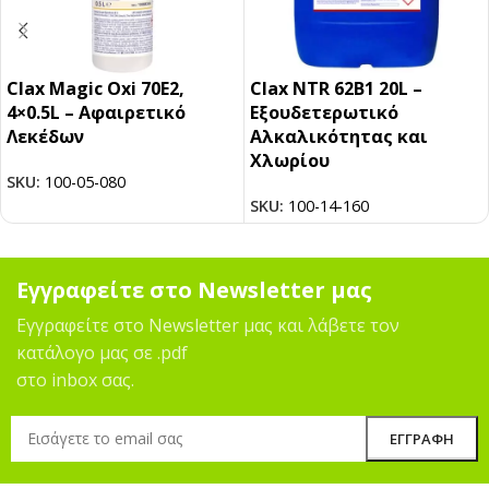
Clax Magic Oxi 70E2,
Clax NTR 62B1 20L –
4×0.5L – Αφαιρετικό
Εξουδετερωτικό
Λεκέδων
Αλκαλικότητας και
Χλωρίου
SKU:
100-05-080
SKU:
100-14-160
Εγγραφείτε στο Newsletter μας
Εγγραφείτε στο Newsletter μας και λάβετε τον
κατάλογο μας σε .pdf
στο inbox σας.