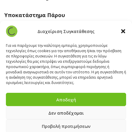
Υποκατάστημα Πάρου
Άγιος Βλάσης Αρχίλοχος, Πάρος 84400
Διαχείριση Συγκατάθεσης
22840 43 163
paros@cleanit.gr
Για να παρέχουμε την καλύτερη εμπειρία, χρησιμοποιούμε
τεχνολογίες όπως cookies για την αποθήκευση ή/και την πρόσβαση
σε πληροφορίες συσκευών. Η συγκατάθεση για τις εν λόγω
Υποκατάστημα Σαντορίνης
τεχνολογίες θα μας επιτρέψει να επεξεργαστούμε δεδομένα
προσωπικού χαρακτήρα, όπως συμπεριφορά περιήγησης ή
μοναδικά αναγνωριστικά σε αυτόν τον ιστότοπο. Η μη συγκατάθεση ή
Έξω Γωνία, Σαντορίνη
847 00
η ανάκληση της συγκατάθεσης, μπορεί να επηρεάσει αρνητικά
22860 22322
ορισμένες λειτουργίες και δυνατότητες.
santorini@cleanit.gr
Αποδοχή
Δεν αποδέχομαι
ΘΕΣΕΙΣ ΕΡΓΑΣΙΑΣ
|
EXPERT ADVICE
|
INSPIRATION
CORNER
|
ΕΠΙΚΟΙΝΩΝΙΑ
Προβολή προτιμήσεων