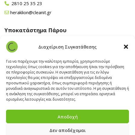
2810 25 35 23
heraklion@cleanit.gr
Υποκατάστημα Πάρου
Άγιος Βλάσης Αρχίλοχος, Πάρος 84400
Διαχείριση Συγκατάθεσης
22840 43 163
paros@cleanit.gr
Για να παρέχουμε την καλύτερη εμπειρία, χρησιμοποιούμε
τεχνολογίες όπως cookies για την αποθήκευση ή/και την πρόσβαση
σε πληροφορίες συσκευών. Η συγκατάθεση για τις εν λόγω
Υποκατάστημα Σαντορίνης
τεχνολογίες θα μας επιτρέψει να επεξεργαστούμε δεδομένα
προσωπικού χαρακτήρα, όπως συμπεριφορά περιήγησης ή
μοναδικά αναγνωριστικά σε αυτόν τον ιστότοπο. Η μη συγκατάθεση ή
Έξω Γωνία, Σαντορίνη
847 00
η ανάκληση της συγκατάθεσης, μπορεί να επηρεάσει αρνητικά
22860 22322
ορισμένες λειτουργίες και δυνατότητες.
santorini@cleanit.gr
Αποδοχή
Δεν αποδέχομαι