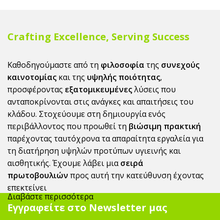
Crafting Excellence, Serving Success
Καθοδηγούμαστε από τη
φιλοσοφία
της
συνεχούς
καινοτομίας
και της
υψηλής ποιότητας
,
προσφέροντας
εξατομικευμένες
λύσεις που
ανταποκρίνονται στις ανάγκες και απαιτήσεις του
κλάδου. Στοχεύουμε στη δημιουργία ενός
περιβάλλοντος που προωθεί τη
βιώσιμη πρακτική
παρέχοντας ταυτόχρονα τα απαραίτητα εργαλεία για
τη διατήρηση υψηλών προτύπων υγιεινής και
αισθητικής. Έχουμε λάβει μια
σειρά
πρωτοβουλιών
προς αυτή την κατεύθυνση έχοντας
επεκτείνει
Διαβάστε περισσότερα
την γκάμα μας προϊόντων με
eco-friendly
επιλογές σε
Εγγραφείτε στο Newsletter μας
όλες τις κατηγορίες.