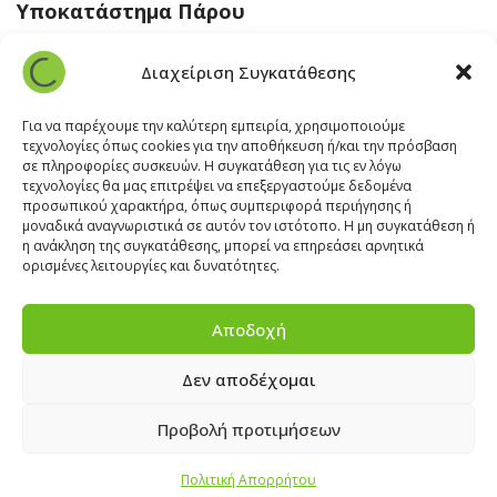
Υποκατάστημα Πάρου
Άγιος Βλάσης Αρχίλοχος, Πάρος 84400
Διαχείριση Συγκατάθεσης
22840 43 163
paros@cleanit.gr
Για να παρέχουμε την καλύτερη εμπειρία, χρησιμοποιούμε
τεχνολογίες όπως cookies για την αποθήκευση ή/και την πρόσβαση
σε πληροφορίες συσκευών. Η συγκατάθεση για τις εν λόγω
Υποκατάστημα Σαντορίνης
τεχνολογίες θα μας επιτρέψει να επεξεργαστούμε δεδομένα
προσωπικού χαρακτήρα, όπως συμπεριφορά περιήγησης ή
μοναδικά αναγνωριστικά σε αυτόν τον ιστότοπο. Η μη συγκατάθεση ή
Έξω Γωνία, Σαντορίνη
847 00
η ανάκληση της συγκατάθεσης, μπορεί να επηρεάσει αρνητικά
22860 22322
ορισμένες λειτουργίες και δυνατότητες.
santorini@cleanit.gr
Αποδοχή
Δεν αποδέχομαι
ΘΕΣΕΙΣ ΕΡΓΑΣΙΑΣ
|
EXPERT ADVICE
|
INSPIRATION
CORNER
|
ΕΠΙΚΟΙΝΩΝΙΑ
Προβολή προτιμήσεων
Πολιτική Απορρήτου
2025 © CLEANIT Equipment and Supplies