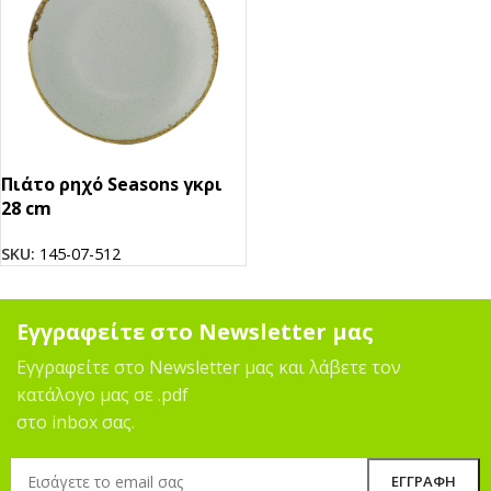
Πιάτο ρηχό Seasons γκρι
28 cm
SKU:
145-07-512
Εγγραφείτε στο Newsletter μας
Εγγραφείτε στο Newsletter μας και λάβετε τον
κατάλογο μας σε .pdf
στο inbox σας.