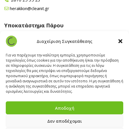
heraklion@cleanit.gr
Υποκατάστημα Πάρου
Άγιος Βλάσης Αρχίλοχος, Πάρος 84400
Διαχείριση Συγκατάθεσης
22840 43 163
paros@cleanit.gr
Για να παρέχουμε την καλύτερη εμπειρία, χρησιμοποιούμε
τεχνολογίες όπως cookies για την αποθήκευση ή/και την πρόσβαση
σε πληροφορίες συσκευών. Η συγκατάθεση για τις εν λόγω
Υποκατάστημα Σαντορίνης
τεχνολογίες θα μας επιτρέψει να επεξεργαστούμε δεδομένα
προσωπικού χαρακτήρα, όπως συμπεριφορά περιήγησης ή
μοναδικά αναγνωριστικά σε αυτόν τον ιστότοπο. Η μη συγκατάθεση ή
Έξω Γωνία, Σαντορίνη
847 00
η ανάκληση της συγκατάθεσης, μπορεί να επηρεάσει αρνητικά
22860 22322
ορισμένες λειτουργίες και δυνατότητες.
santorini@cleanit.gr
Αποδοχή
Δεν αποδέχομαι
ΘΕΣΕΙΣ ΕΡΓΑΣΙΑΣ
|
EXPERT ADVICE
|
INSPIRATION