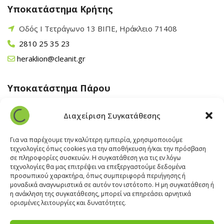
Υποκατάστημα Κρήτης
Οδός Ι Τετράγωνο 13 ΒΙΠΕ, Ηράκλειο 71408
2810 25 35 23
heraklion@cleanit.gr
Υποκατάστημα Πάρου
Άγιος Βλάσης Αρχίλοχος, Πάρος 84400
Διαχείριση Συγκατάθεσης
22840 43 163
paros@cleanit.gr
Για να παρέχουμε την καλύτερη εμπειρία, χρησιμοποιούμε
τεχνολογίες όπως cookies για την αποθήκευση ή/και την πρόσβαση
σε πληροφορίες συσκευών. Η συγκατάθεση για τις εν λόγω
Υποκατάστημα Σαντορίνης
τεχνολογίες θα μας επιτρέψει να επεξεργαστούμε δεδομένα
προσωπικού χαρακτήρα, όπως συμπεριφορά περιήγησης ή
μοναδικά αναγνωριστικά σε αυτόν τον ιστότοπο. Η μη συγκατάθεση ή
Έξω Γωνία, Σαντορίνη
847 00
η ανάκληση της συγκατάθεσης, μπορεί να επηρεάσει αρνητικά
22860 22322
ορισμένες λειτουργίες και δυνατότητες.
santorini@cleanit.gr