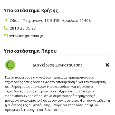
Υποκατάστημα Κρήτης
Οδός Ι Τετράγωνο 13 ΒΙΠΕ, Ηράκλειο 71408
2810 25 35 23
heraklion@cleanit.gr
Υποκατάστημα Πάρου
Άγιος Βλάσης Αρχίλοχος, Πάρος 84400
Διαχείριση Συγκατάθεσης
22840 43 163
paros@cleanit.gr
Για να παρέχουμε την καλύτερη εμπειρία, χρησιμοποιούμε
τεχνολογίες όπως cookies για την αποθήκευση ή/και την πρόσβαση
σε πληροφορίες συσκευών. Η συγκατάθεση για τις εν λόγω
Υποκατάστημα Σαντορίνης
τεχνολογίες θα μας επιτρέψει να επεξεργαστούμε δεδομένα
προσωπικού χαρακτήρα, όπως συμπεριφορά περιήγησης ή
μοναδικά αναγνωριστικά σε αυτόν τον ιστότοπο. Η μη συγκατάθεση ή
Έξω Γωνία, Σαντορίνη
847 00
η ανάκληση της συγκατάθεσης, μπορεί να επηρεάσει αρνητικά
22860 22322
ορισμένες λειτουργίες και δυνατότητες.