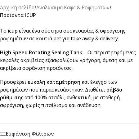
Αρχική σελίδα
/
Αναλώσιμα Καφε & Ροφημάτων
/
Προϊόντα ICUP
Το
icup
είναι ένα σύστημα συσκευασίας & σφράγισης
ροφημάτων σε κουτιά pet για take away & delivery.
High Speed Rotating Sealing Tank
–
Οι περιστρεφόμενες
κεφαλές ακριβείας εξασφαλίζουν
γρήγορη, άμεση
και με
ακρίβεια σφράγιση προϊόντος.
Προσφέρει
εύκολη καταμέτρηση
και έλεγχο των
ροφημάτων που παρασκευάστηκαν.
Διαθέτει
ράβδο
ρύθμισης
από 100% ατσάλι, ανθεκτική, με σταθερή
σφράγιση, χωρίς πιτσίλισμα και ανάδευση.
Εμφάνιση Φίλτρων