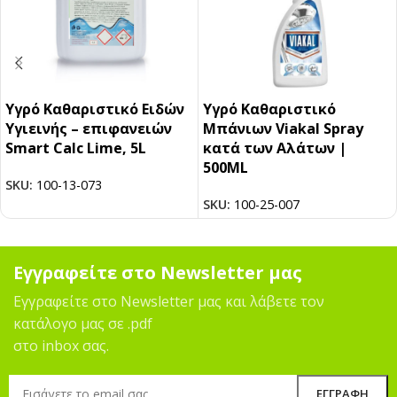
Υγρό Καθαριστικό Ειδών
Υγρό Kαθαριστικό
Υγιεινής – επιφανειών
Mπάνιων Viakal Spray
Smart Calc Lime, 5L
κατά των Aλάτων |
500ΜL
SKU:
100-13-073
SKU:
100-25-007
Εγγραφείτε στο Newsletter μας
Εγγραφείτε στο Newsletter μας και λάβετε τον
κατάλογο μας σε .pdf
στο inbox σας.