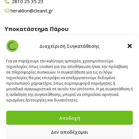
2810 25 35 23
heraklion@cleanit.gr
Υποκατάστημα Πάρου
Άγιος Βλάσης Αρχίλοχος, Πάρος 84400
Διαχείριση Συγκατάθεσης
22840 43 163
paros@cleanit.gr
Για να παρέχουμε την καλύτερη εμπειρία, χρησιμοποιούμε
τεχνολογίες όπως cookies για την αποθήκευση ή/και την πρόσβαση
σε πληροφορίες συσκευών. Η συγκατάθεση για τις εν λόγω
Υποκατάστημα Σαντορίνης
τεχνολογίες θα μας επιτρέψει να επεξεργαστούμε δεδομένα
προσωπικού χαρακτήρα, όπως συμπεριφορά περιήγησης ή
μοναδικά αναγνωριστικά σε αυτόν τον ιστότοπο. Η μη συγκατάθεση ή
Έξω Γωνία, Σαντορίνη
847 00
η ανάκληση της συγκατάθεσης, μπορεί να επηρεάσει αρνητικά
22860 22322
ορισμένες λειτουργίες και δυνατότητες.
santorini@cleanit.gr
Αποδοχή
Δεν αποδέχομαι
ΘΕΣΕΙΣ ΕΡΓΑΣΙΑΣ
|
EXPERT ADVICE
|
INSPIRATION