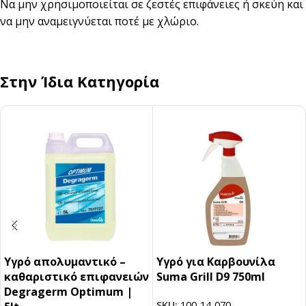
Να μην χρησιμοποιείται σε ζεστές επιφάνειες ή σκεύη και
να μην αναμειγνύεται ποτέ με χλώριο.
Στην Ίδια Κατηγορία
Υγρό απολυμαντικό –
Υγρό για Καρβουνίλα
καθαριστικό επιφανειών
Suma Grill D9 750ml
Degragerm Optimum |
SKU:
100-14-070