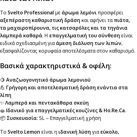
Το
Svelto Professional
με
άρωμα λεμόνι
προσφέρει
αξεπέραστη καθαριστική δράση
και αφήνει τα
πιάτα,
τα μαχαιροπίρουνα, τις κατσαρόλες και τα τηγάνια
λαμπερά καθαρά
. Η
επαγγελματική του σύνθεση
είναι
ειδικά σχεδιασμένη για
άμεση διάλυση των λιπών
,
εξασφαλίζοντας κορυφαία αποτελέσματα στον καθαρισμό.
Βασικά χαρακτηριστικά & οφέλη:
🍋
Αναζωογονητικό άρωμα λεμονιού
💪
Γρήγορη και αποτελεσματική δράση ενάντια στα
λίπη
✨
Λαμπερά και πεντακάθαρα σκεύη
🧽
Ιδανικό για επαγγελματικές κουζίνες & Ho.Re.Ca.
📦
Συσκευασία:
5L – Επαγγελματική χρήση
Το
Svelto Lemon
είναι η
ιδανική λύση
για
εύκολο,