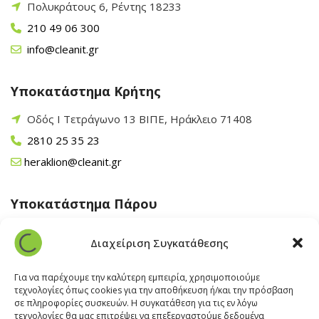
Πολυκράτους 6, Ρέντης 18233
210 49 06 300
info@cleanit.gr
Υποκατάστημα Κρήτης
Οδός Ι Τετράγωνο 13 ΒΙΠΕ, Ηράκλειο 71408
2810 25 35 23
heraklion@cleanit.gr
Υποκατάστημα Πάρου
Άγιος Βλάσης Αρχίλοχος, Πάρος 84400
Διαχείριση Συγκατάθεσης
22840 43 163
paros@cleanit.gr
Για να παρέχουμε την καλύτερη εμπειρία, χρησιμοποιούμε
τεχνολογίες όπως cookies για την αποθήκευση ή/και την πρόσβαση
σε πληροφορίες συσκευών. Η συγκατάθεση για τις εν λόγω
Υποκατάστημα Σαντορίνης
τεχνολογίες θα μας επιτρέψει να επεξεργαστούμε δεδομένα