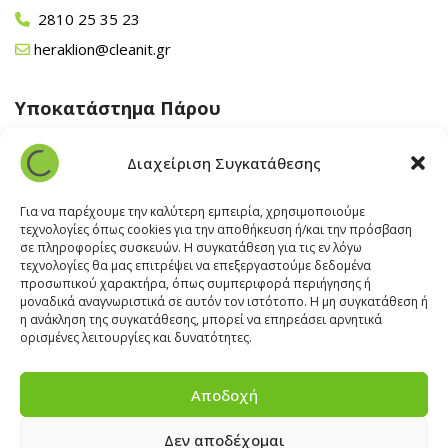
2810 25 35 23
heraklion@cleanit.gr
Υποκατάστημα Πάρου
Άγιος Βλάσης Αρχίλοχος, Πάρος 84400
Διαχείριση Συγκατάθεσης
22840 43 163
paros@cleanit.gr
Για να παρέχουμε την καλύτερη εμπειρία, χρησιμοποιούμε
τεχνολογίες όπως cookies για την αποθήκευση ή/και την πρόσβαση
σε πληροφορίες συσκευών. Η συγκατάθεση για τις εν λόγω
Υποκατάστημα Σαντορίνης
τεχνολογίες θα μας επιτρέψει να επεξεργαστούμε δεδομένα
προσωπικού χαρακτήρα, όπως συμπεριφορά περιήγησης ή
μοναδικά αναγνωριστικά σε αυτόν τον ιστότοπο. Η μη συγκατάθεση ή
Έξω Γωνία, Σαντορίνη
847 00
η ανάκληση της συγκατάθεσης, μπορεί να επηρεάσει αρνητικά
22860 22322
ορισμένες λειτουργίες και δυνατότητες.
santorini@cleanit.gr
Αποδοχή
Δεν αποδέχομαι