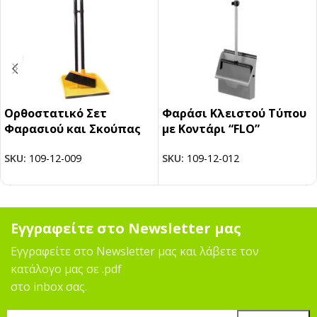
Ορθοστατικό Σετ
Φαράσι Κλειστού Τύπου
Φαρασιού και Σκούπας
με Κοντάρι “FLO”
SKU:
109-12-009
SKU:
109-12-012
Εγγραφείτε στο Newsletter μας
Εγγραφείτε στο Newsletter μας και λάβετε τον
κατάλογο μας σε .pdf
στο inbox σας.