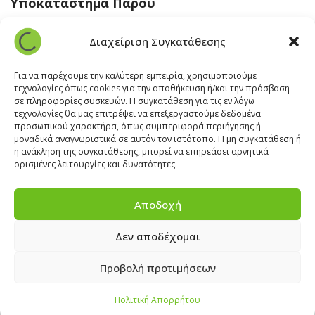
Υποκατάστημα Πάρου
Άγιος Βλάσης Αρχίλοχος, Πάρος 84400
Διαχείριση Συγκατάθεσης
22840 43 163
paros@cleanit.gr
Για να παρέχουμε την καλύτερη εμπειρία, χρησιμοποιούμε
τεχνολογίες όπως cookies για την αποθήκευση ή/και την πρόσβαση
σε πληροφορίες συσκευών. Η συγκατάθεση για τις εν λόγω
Υποκατάστημα Σαντορίνης
τεχνολογίες θα μας επιτρέψει να επεξεργαστούμε δεδομένα
προσωπικού χαρακτήρα, όπως συμπεριφορά περιήγησης ή
μοναδικά αναγνωριστικά σε αυτόν τον ιστότοπο. Η μη συγκατάθεση ή
Έξω Γωνία, Σαντορίνη
847 00
η ανάκληση της συγκατάθεσης, μπορεί να επηρεάσει αρνητικά
22860 22322
ορισμένες λειτουργίες και δυνατότητες.
santorini@cleanit.gr
Αποδοχή
Δεν αποδέχομαι
ΘΕΣΕΙΣ ΕΡΓΑΣΙΑΣ
|
EXPERT ADVICE
|
INSPIRATION
CORNER
|
ΕΠΙΚΟΙΝΩΝΙΑ
Προβολή προτιμήσεων
Πολιτική Απορρήτου
2025 © CLEANIT Equipment and Supplies