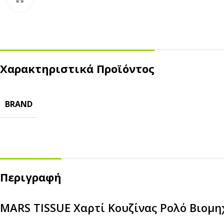
Χαρακτηριστικά Προϊόντος
BRAND
ΣΚΕΥΗ ΤΡΟΦΙΜΩΝ
ΑΝΑΛΩΣΙΜΑ ΚΑΦΕ
Kraft
Χάρτινα Ποτήρια
ECO
Ζαχαροκάλαμο
Πλαστικά Ποτήρια
Περιγραφή
Πλαστικά
Καπάκια
Αλουμίνιο
Καλαμάκια
MARS TISSUE Χαρτί Κουζίνας Ρολό Βιομη
Ψητοπωλείου
Θήκες Μεταφοράς