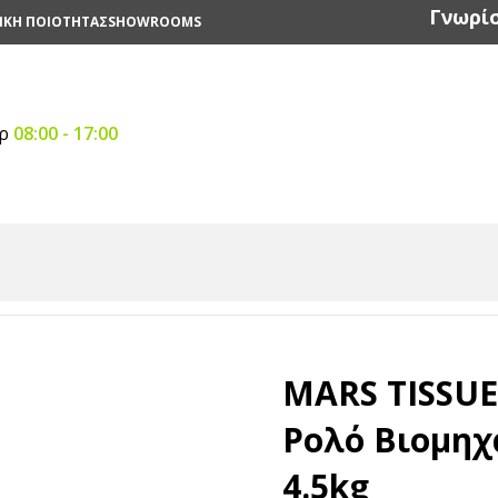
Γνωρίσ
ΙΚΗ ΠΟΙΟΤΗΤΑΣ
SHOWROOMS
αρ
08:00 - 17:00
ιά Κουζίνας
/
MARS TISSUE Χαρτί Κουζίνας Ρολό Βιομηχανι
MARS TISSUE
Ρολό Βιομηχ
4.5kg