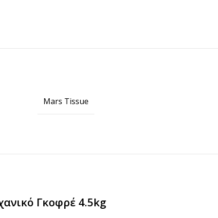
Mars Tissue
ΠΡΟΪΟΝΤΑ ICUP
Ποτήρια
Καπάκια
Μηχανές
Γνωρίστε την icup
χανικό Γκοφρέ 4.5kg
HOT