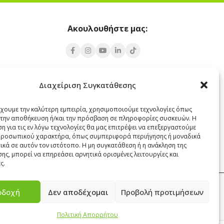
Ακουλουθήστε μας:
Υποκατάστημα Σαντορίνης
Διαχείριση Συγκατάθεσης
 Πάρος 84400
Έξω Γωνία, Σαντορίνη
847 00
έχουμε την καλύτερη εμπειρία, χρησιμοποιούμε τεχνολογίες όπως
α την αποθήκευση ή/και την πρόσβαση σε πληροφορίες συσκευών. Η
22860 22322
η για τις εν λόγω τεχνολογίες θα μας επιτρέψει να επεξεργαστούμε
santorini@cleanit.gr
ροσωπικού χαρακτήρα, όπως συμπεριφορά περιήγησης ή μοναδικά
ικά σε αυτόν τον ιστότοπο. Η μη συγκατάθεση ή η ανάκληση της
ης, μπορεί να επηρεάσει αρνητικά ορισμένες λειτουργίες και
ς.
οδοχή
Δεν αποδέχομαι
Προβολή προτιμήσεων
ΕΠΙΚΟΙΝΩΝΙΑ
Πολιτική Απορρήτου