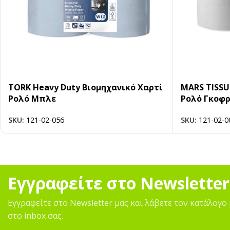
TORK Heavy Duty Βιομηχανικό Χαρτί
MARS TISSU
Ρολό Μπλε
Ρολό Γκοφρ
SKU:
121-02-056
SKU:
121-02-0
Εγγραφείτε στο Newsletter
Εγγραφείτε στο Newsletter μας και λάβετε τον κατάλογο 
στο inbox σας.