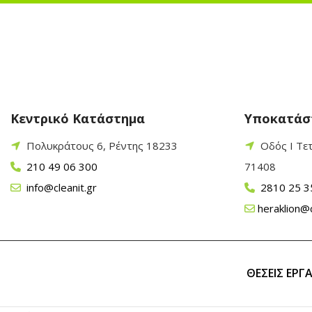
Κεντρικό Κατάστημα
Υποκατάσ
Πολυκράτους 6, Ρέντης 18233
Οδός Ι Τε
210 49 06 300
71408
info@cleanit.gr
2810 25 3
heraklion@c
ΘΕΣΕΙΣ ΕΡΓ