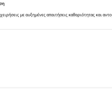
ήση
BRANDED ΛΥΣΕΙΣ
Χάρτινα Ποτήρια
πιχειρήσεις με αυξημένες απαιτήσεις καθαριότητας και αν
Χαρτιά Περιτυλίγματος
Χαρτοπετσέτες
Τσάντες Μεταφοράς
NEW
Lunch Box
Buckets για Κοτόπουλο
Be ins
Λύσεις βά
Food Packag
ΔΕΣ ΠΕΡΙΣ