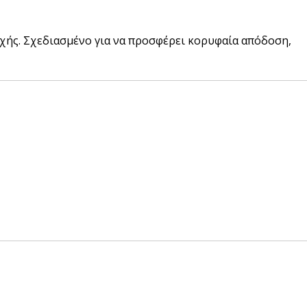
τοχής. Σχεδιασμένο για να προσφέρει κορυφαία απόδοση,
pired
σει Brand
ing έμπνευση για το επόμενο σου project.
ΣΟΤΕΡΑ