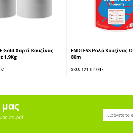
E Gold Χαρτί Κουζίνας
ENDLESS Ρολό Κουζίνας 
έ 1.9Kg
80m
07
SKU:
121-02-047
 μας
μας σε .pdf