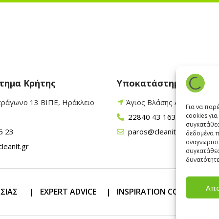
τημα Κρήτης
Υποκατάστημα Πάρου
τράγωνο 13 ΒΙΠΕ, Ηράκλειο
Άγιος Βλάσης Αρχίλοχος,
Για να παρ
cookies γι
22840 43 163
συγκατάθεσ
5 23
paros@cleanit.gr
δεδομένα π
αναγνωριστ
leanit.gr
συγκατάθεσ
δυνατότητε
Απ
ΑΣΙΑΣ
|
EXPERT ADVICE
|
INSPIRATION CORNER
|