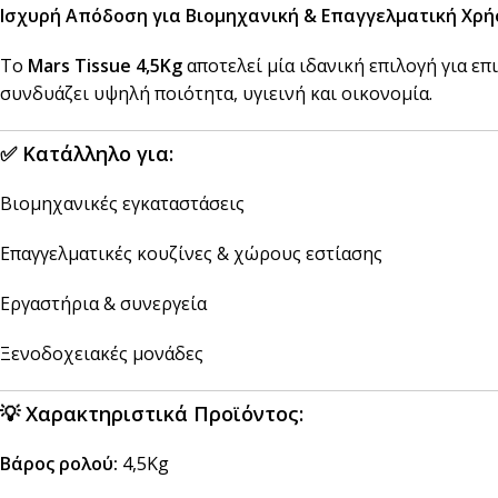
Ισχυρή Απόδοση για Βιομηχανική & Επαγγελματική Χρ
Αναδευτήρες
ΜΕΤΑΦΟΡΑ ΦΑΓΗΤΟΥ
Το
Mars Tissue 4,5Kg
αποτελεί μία ιδανική επιλογή για ε
συνδυάζει υψηλή ποιότητα, υγιεινή και οικονομία.
Κουβέρ
ΑΝΑΛΩΣΙΜΑ ΕΣΤΙΑΣΗΣ
Χαρτί Περιτυλίγματος
Αλουμινόχαρτο
✅
Κατάλληλο για:
Σακουλάκια
Μεμβράνη
Βιομηχανικές εγκαταστάσεις
Τσάντες
Αντικολλητικό Χαρτί &
Λαδόκολλες
Επαγγελματικές κουζίνες & χώρους εστίασης
Σακούλες Vacuum
Καύσιμη Ύλη
Εργαστήρια & συνεργεία
Ξενοδοχειακές μονάδες
💡
Χαρακτηριστικά Προϊόντος:
Βάρος ρολού:
4,5Kg