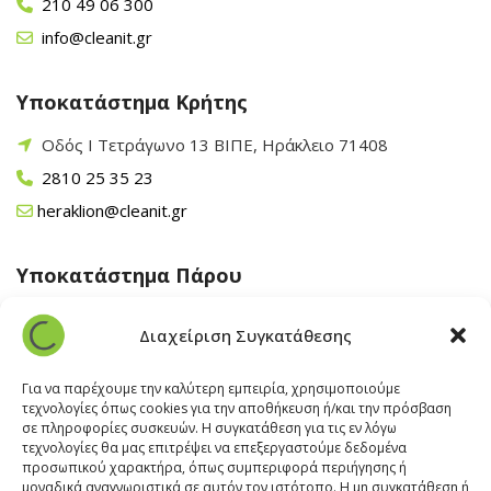
210 49 06 300
info@cleanit.gr
Υποκατάστημα Κρήτης
Οδός Ι Τετράγωνο 13 ΒΙΠΕ, Ηράκλειο 71408
2810 25 35 23
heraklion@cleanit.gr
Υποκατάστημα Πάρου
Άγιος Βλάσης Αρχίλοχος, Πάρος 84400
Διαχείριση Συγκατάθεσης
22840 43 163
paros@cleanit.gr
Για να παρέχουμε την καλύτερη εμπειρία, χρησιμοποιούμε
τεχνολογίες όπως cookies για την αποθήκευση ή/και την πρόσβαση
σε πληροφορίες συσκευών. Η συγκατάθεση για τις εν λόγω
Υποκατάστημα Σαντορίνης
τεχνολογίες θα μας επιτρέψει να επεξεργαστούμε δεδομένα
προσωπικού χαρακτήρα, όπως συμπεριφορά περιήγησης ή
μοναδικά αναγνωριστικά σε αυτόν τον ιστότοπο. Η μη συγκατάθεση ή