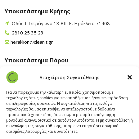
Υποκατάστημα Κρήτης
Οδός Ι Τετράγωνο 13 ΒΙΠΕ, Ηράκλειο 71408
2810 25 35 23
heraklion@cleanit.gr
Υποκατάστημα Πάρου
Άγιος Βλάσης Αρχίλοχος, Πάρος 84400
Διαχείριση Συγκατάθεσης
22840 43 163
paros@cleanit.gr
Για να παρέχουμε την καλύτερη εμπειρία, χρησιμοποιούμε
τεχνολογίες όπως cookies για την αποθήκευση ή/και την πρόσβαση
σε πληροφορίες συσκευών. Η συγκατάθεση για τις εν λόγω
Υποκατάστημα Σαντορίνης
τεχνολογίες θα μας επιτρέψει να επεξεργαστούμε δεδομένα
προσωπικού χαρακτήρα, όπως συμπεριφορά περιήγησης ή
μοναδικά αναγνωριστικά σε αυτόν τον ιστότοπο. Η μη συγκατάθεση ή
Έξω Γωνία, Σαντορίνη
847 00
η ανάκληση της συγκατάθεσης, μπορεί να επηρεάσει αρνητικά
22860 22322
ορισμένες λειτουργίες και δυνατότητες.