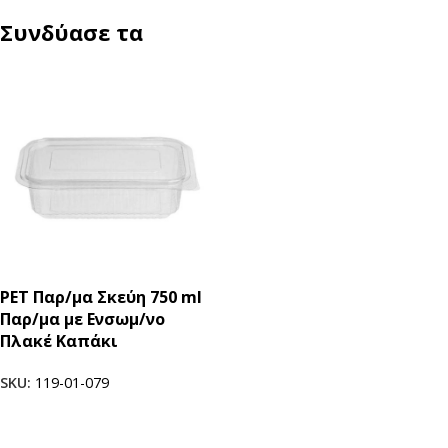
Συνδύασε τα
PET Παρ/μα Σκεύη 750 ml
Παρ/μα με Ενσωμ/νο
Πλακέ Καπάκι
SKU:
119-01-079