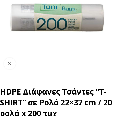
Click to enlarge
HDPE Διάφανες Τσάντες “T-
SHIRT” σε Ρολό 22×37 cm / 20
ρολά x 200 τμχ