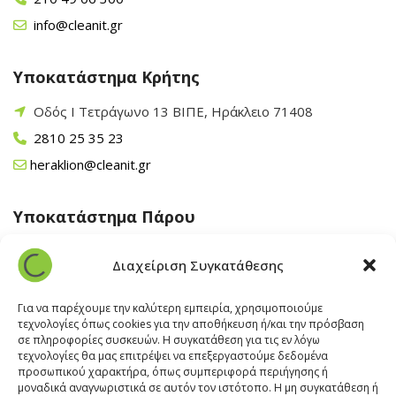
info@cleanit.gr
Υποκατάστημα Κρήτης
Οδός Ι Τετράγωνο 13 ΒΙΠΕ, Ηράκλειο 71408
2810 25 35 23
heraklion@cleanit.gr
Υποκατάστημα Πάρου
Άγιος Βλάσης Αρχίλοχος, Πάρος 84400
Διαχείριση Συγκατάθεσης
22840 43 163
paros@cleanit.gr
Για να παρέχουμε την καλύτερη εμπειρία, χρησιμοποιούμε
τεχνολογίες όπως cookies για την αποθήκευση ή/και την πρόσβαση
σε πληροφορίες συσκευών. Η συγκατάθεση για τις εν λόγω
Υποκατάστημα Σαντορίνης
τεχνολογίες θα μας επιτρέψει να επεξεργαστούμε δεδομένα
προσωπικού χαρακτήρα, όπως συμπεριφορά περιήγησης ή
μοναδικά αναγνωριστικά σε αυτόν τον ιστότοπο. Η μη συγκατάθεση ή
Έξω Γωνία, Σαντορίνη
847 00