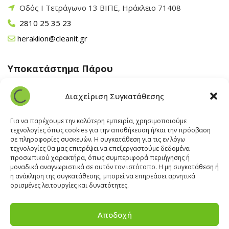
Οδός Ι Τετράγωνο 13 ΒΙΠΕ, Ηράκλειο 71408
2810 25 35 23
heraklion@cleanit.gr
Υποκατάστημα Πάρου
Άγιος Βλάσης Αρχίλοχος, Πάρος 84400
Διαχείριση Συγκατάθεσης
22840 43 163
paros@cleanit.gr
Για να παρέχουμε την καλύτερη εμπειρία, χρησιμοποιούμε
τεχνολογίες όπως cookies για την αποθήκευση ή/και την πρόσβαση
σε πληροφορίες συσκευών. Η συγκατάθεση για τις εν λόγω
Υποκατάστημα Σαντορίνης
τεχνολογίες θα μας επιτρέψει να επεξεργαστούμε δεδομένα
προσωπικού χαρακτήρα, όπως συμπεριφορά περιήγησης ή
μοναδικά αναγνωριστικά σε αυτόν τον ιστότοπο. Η μη συγκατάθεση ή
Έξω Γωνία, Σαντορίνη
847 00
η ανάκληση της συγκατάθεσης, μπορεί να επηρεάσει αρνητικά
22860 22322
ορισμένες λειτουργίες και δυνατότητες.
santorini@cleanit.gr
Αποδοχή