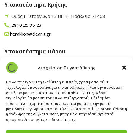
Υποκατάστημα Κρήτης
Οδός Ι Τετράγωνο 13 ΒΙΠΕ, Ηράκλειο 71408
2810 25 35 23
heraklion@cleanit.gr
Υποκατάστημα Πάρου
Άγιος Βλάσης Αρχίλοχος, Πάρος 84400
Διαχείριση Συγκατάθεσης
22840 43 163
paros@cleanit.gr
Για να παρέχουμε την καλύτερη εμπειρία, χρησιμοποιούμε
τεχνολογίες όπως cookies για την αποθήκευση ή/και την πρόσβαση
σε πληροφορίες συσκευών. Η συγκατάθεση για τις εν λόγω
Υποκατάστημα Σαντορίνης
τεχνολογίες θα μας επιτρέψει να επεξεργαστούμε δεδομένα
προσωπικού χαρακτήρα, όπως συμπεριφορά περιήγησης ή
μοναδικά αναγνωριστικά σε αυτόν τον ιστότοπο. Η μη συγκατάθεση ή
Έξω Γωνία, Σαντορίνη
847 00
η ανάκληση της συγκατάθεσης, μπορεί να επηρεάσει αρνητικά
22860 22322
ορισμένες λειτουργίες και δυνατότητες.
santorini@cleanit.gr