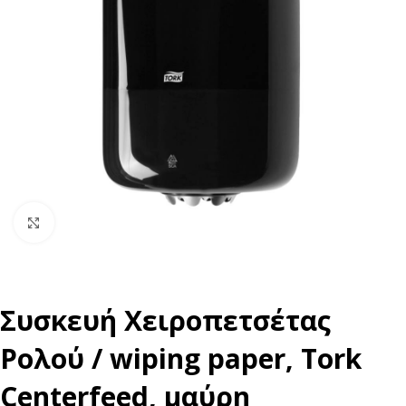
Click to enlarge
Συσκευή Xειροπετσέτας
Ρολού / wiping paper, Tork
Centerfeed, μαύρη