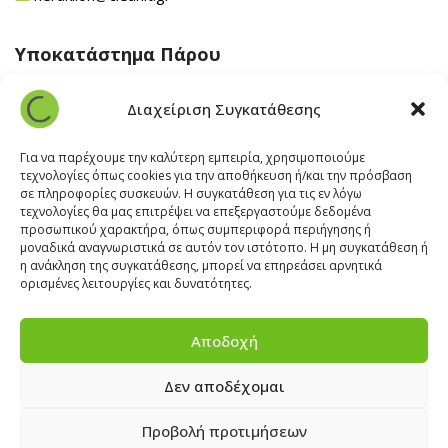
Υποκατάστημα Πάρου
Άγιος Βλάσης Αρχίλοχος, Πάρος 84400
Διαχείριση Συγκατάθεσης
22840 43 163
paros@cleanit.gr
Για να παρέχουμε την καλύτερη εμπειρία, χρησιμοποιούμε
τεχνολογίες όπως cookies για την αποθήκευση ή/και την πρόσβαση
σε πληροφορίες συσκευών. Η συγκατάθεση για τις εν λόγω
Υποκατάστημα Σαντορίνης
τεχνολογίες θα μας επιτρέψει να επεξεργαστούμε δεδομένα
προσωπικού χαρακτήρα, όπως συμπεριφορά περιήγησης ή
μοναδικά αναγνωριστικά σε αυτόν τον ιστότοπο. Η μη συγκατάθεση ή
Έξω Γωνία, Σαντορίνη
847 00
η ανάκληση της συγκατάθεσης, μπορεί να επηρεάσει αρνητικά
22860 22322
ορισμένες λειτουργίες και δυνατότητες.
santorini@cleanit.gr
Αποδοχή
Δεν αποδέχομαι
ΘΕΣΕΙΣ ΕΡΓΑΣΙΑΣ
|
EXPERT ADVICE
|
INSPIRATION
CORNER
|
ΕΠΙΚΟΙΝΩΝΙΑ
Προβολή προτιμήσεων