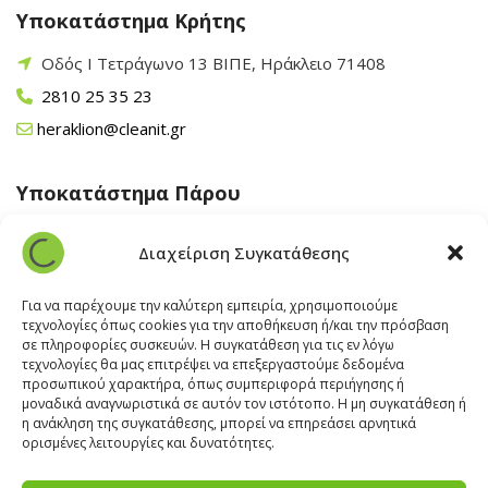
Υποκατάστημα Κρήτης
Οδός Ι Τετράγωνο 13 ΒΙΠΕ, Ηράκλειο 71408
2810 25 35 23
heraklion@cleanit.gr
Υποκατάστημα Πάρου
Άγιος Βλάσης Αρχίλοχος, Πάρος 84400
Διαχείριση Συγκατάθεσης
22840 43 163
paros@cleanit.gr
Για να παρέχουμε την καλύτερη εμπειρία, χρησιμοποιούμε
τεχνολογίες όπως cookies για την αποθήκευση ή/και την πρόσβαση
σε πληροφορίες συσκευών. Η συγκατάθεση για τις εν λόγω
Υποκατάστημα Σαντορίνης
τεχνολογίες θα μας επιτρέψει να επεξεργαστούμε δεδομένα
προσωπικού χαρακτήρα, όπως συμπεριφορά περιήγησης ή
μοναδικά αναγνωριστικά σε αυτόν τον ιστότοπο. Η μη συγκατάθεση ή
Έξω Γωνία, Σαντορίνη
847 00
η ανάκληση της συγκατάθεσης, μπορεί να επηρεάσει αρνητικά
22860 22322
ορισμένες λειτουργίες και δυνατότητες.
santorini@cleanit.gr