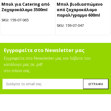
Μπολ για Catering από
Μπολ βιοδιασπώμενο
Ζαχαροκάλαμο 3500ml
από ζαχαροκάλαμο
παραλ/γραμμο 600ml
SKU:
159-07-065
SKU:
159-07-047
Εγγραφείτε στο Newsletter μας
Εγγραφείτε στο Newsletter μας και λάβετε τον
κατάλογο μας σε .pdf
στο inbox σας.