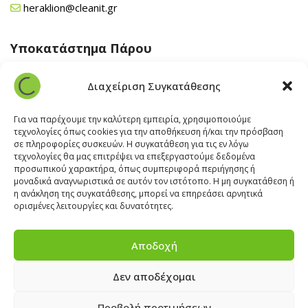
heraklion@cleanit.gr
Υποκατάστημα Πάρου
Άγιος Βλάσης Αρχίλοχος, Πάρος 84400
Διαχείριση Συγκατάθεσης
22840 43 163
paros@cleanit.gr
Για να παρέχουμε την καλύτερη εμπειρία, χρησιμοποιούμε
τεχνολογίες όπως cookies για την αποθήκευση ή/και την πρόσβαση
σε πληροφορίες συσκευών. Η συγκατάθεση για τις εν λόγω
Υποκατάστημα Σαντορίνης
τεχνολογίες θα μας επιτρέψει να επεξεργαστούμε δεδομένα
προσωπικού χαρακτήρα, όπως συμπεριφορά περιήγησης ή
μοναδικά αναγνωριστικά σε αυτόν τον ιστότοπο. Η μη συγκατάθεση ή
Έξω Γωνία, Σαντορίνη
847 00
η ανάκληση της συγκατάθεσης, μπορεί να επηρεάσει αρνητικά
22860 22322
ορισμένες λειτουργίες και δυνατότητες.
santorini@cleanit.gr
Αποδοχή
Δεν αποδέχομαι
ΘΕΣΕΙΣ ΕΡΓΑΣΙΑΣ
|
EXPERT ADVICE
|
INSPIRATION
CORNER
|
ΕΠΙΚΟΙΝΩΝΙΑ
Προβολή προτιμήσεων