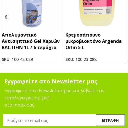
Απολυμαντικό
Κρεμοσάπουνο
Αντισηπτικό Gel Χεριών
μικροβιοκτόνο Argenda
BACTIFIN 1L / 6 τεμάχια
Orlin 5 L
SKU:
100-42-029
SKU:
100-23-088
Εγγραφείτε στο Newsletter μας
Εγγραφείτε στο Newsletter μας και λάβετε τον
κατάλογο μας σε .pdf
στο inbox σας.