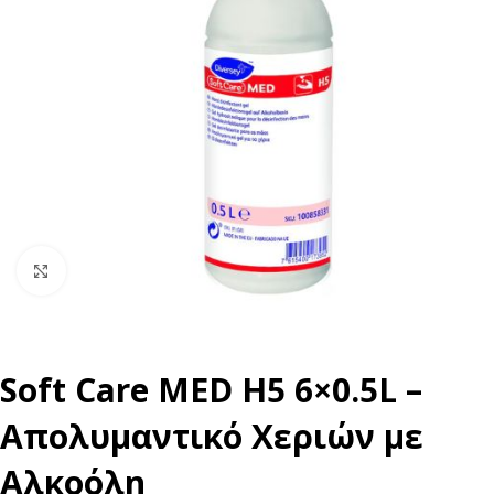
Click to enlarge
Soft Care MED H5 6×0.5L –
Απολυμαντικό Xεριών με
Aλκοόλη