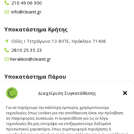
210 49 06 300
info@cleanit.gr
Υποκατάστημα Κρήτης
Οδός Ι Τετράγωνο 13 ΒΙΠΕ, Ηράκλειο 71408
2810 25 35 23
heraklion@cleanit.gr
Υποκατάστημα Πάρου
Άγιος Βλάσης Αρχίλοχος, Πάρος 84400
Διαχείριση Συγκατάθεσης
22840 43 163
paros@cleanit.gr
Για να παρέχουμε την καλύτερη εμπειρία, χρησιμοποιούμε
τεχνολογίες όπως cookies για την αποθήκευση ή/και την πρόσβαση
σε πληροφορίες συσκευών. Η συγκατάθεση για τις εν λόγω
Υποκατάστημα Σαντορίνης
τεχνολογίες θα μας επιτρέψει να επεξεργαστούμε δεδομένα
προσωπικού χαρακτήρα, όπως συμπεριφορά περιήγησης ή