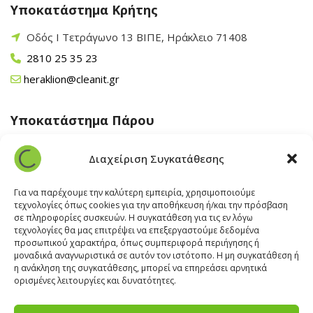
Υποκατάστημα Κρήτης
Οδός Ι Τετράγωνο 13 ΒΙΠΕ, Ηράκλειο 71408
2810 25 35 23
heraklion@cleanit.gr
Υποκατάστημα Πάρου
Άγιος Βλάσης Αρχίλοχος, Πάρος 84400
Διαχείριση Συγκατάθεσης
22840 43 163
paros@cleanit.gr
Για να παρέχουμε την καλύτερη εμπειρία, χρησιμοποιούμε
τεχνολογίες όπως cookies για την αποθήκευση ή/και την πρόσβαση
σε πληροφορίες συσκευών. Η συγκατάθεση για τις εν λόγω
Υποκατάστημα Σαντορίνης
τεχνολογίες θα μας επιτρέψει να επεξεργαστούμε δεδομένα
προσωπικού χαρακτήρα, όπως συμπεριφορά περιήγησης ή
μοναδικά αναγνωριστικά σε αυτόν τον ιστότοπο. Η μη συγκατάθεση ή
Έξω Γωνία, Σαντορίνη
847 00
η ανάκληση της συγκατάθεσης, μπορεί να επηρεάσει αρνητικά
22860 22322
ορισμένες λειτουργίες και δυνατότητες.
santorini@cleanit.gr