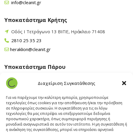
info@cleanit.gr
Υποκατάστημα Κρήτης
Οδός Ι Τετράγωνο 13 ΒΙΠΕ, Ηράκλειο 71408
2810 25 35 23
heraklion@cleanit.gr
Υποκατάστημα Πάρου
Άγιος Βλάσης Αρχίλοχος, Πάρος 84400
Διαχείριση Συγκατάθεσης
22840 43 163
paros@cleanit.gr
Για να παρέχουμε την καλύτερη εμπειρία, χρησιμοποιούμε
τεχνολογίες όπως cookies για την αποθήκευση ή/και την πρόσβαση
σε πληροφορίες συσκευών. Η συγκατάθεση για τις εν λόγω
Υποκατάστημα Σαντορίνης
τεχνολογίες θα μας επιτρέψει να επεξεργαστούμε δεδομένα
προσωπικού χαρακτήρα, όπως συμπεριφορά περιήγησης ή
μοναδικά αναγνωριστικά σε αυτόν τον ιστότοπο. Η μη συγκατάθεση ή
Έξω Γωνία, Σαντορίνη
847 00
η ανάκληση της συγκατάθεσης, μπορεί να επηρεάσει αρνητικά