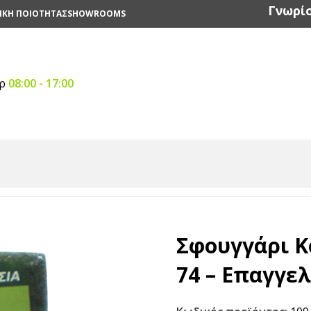
Γνωρίσ
ΙΚΗ ΠΟΙΟΤΗΤΑΣ
SHOWROOMS
αρ
08:00 - 17:00
ός Επιφανειών
/
Σφουγγάρια
/
Σφουγγάρι Κουζίνας 3M No 7
Σφουγγάρι Κ
74 – Επαγγε