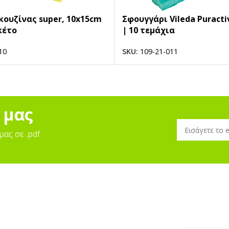
κουζίνας super, 10x15cm
Σφουγγάρι Vileda Puract
κέτο
| 10 τεμάχια
10
SKU:
109-21-011
 μας
μας σε .pdf