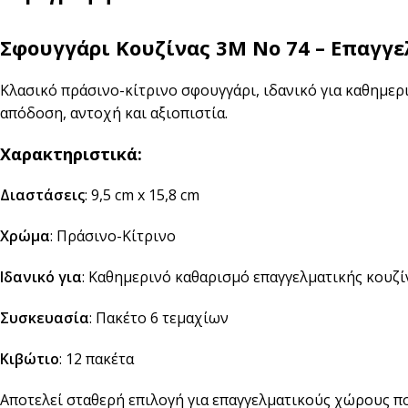
Αναδευτήρες
Σφουγγάρι Κουζίνας 3M No 74 – Επαγγ
ΜΕΤΑΦΟΡΑ ΦΑΓΗΤΟΥ
Κουβέρ
ΑΝΑΛΩΣΙΜΑ ΕΣΤΙΑΣΗΣ
Κλασικό πράσινο-κίτρινο σφουγγάρι, ιδανικό για καθημε
Χαρτί Περιτυλίγματος
Αλουμινόχαρτο
απόδοση, αντοχή και αξιοπιστία.
Σακουλάκια
Μεμβράνη
Χαρακτηριστικά:
Τσάντες
Αντικολλητικό Χαρτί &
Λαδόκολλες
Διαστάσεις
: 9,5 cm x 15,8 cm
Σακούλες Vacuum
Χρώμα
: Πράσινο-Κίτρινο
Καύσιμη Ύλη
Ιδανικό για
: Καθημερινό καθαρισμό επαγγελματικής κουζί
Συσκευασία
: Πακέτο 6 τεμαχίων
Κιβώτιο
: 12 πακέτα
Αποτελεί σταθερή επιλογή για επαγγελματικούς χώρους πο