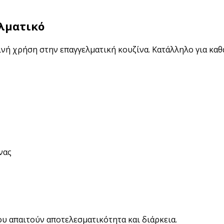
BRANDED ΛΥΣΕΙΣ
ελματικό
Χάρτινα Ποτήρια
Χαρτιά Περιτυλίγματος
ρινή χρήση στην επαγγελματική κουζίνα. Κατάλληλο για κ
Χαρτοπετσέτες
Τσάντες Μεταφοράς
NEW
Lunch Box
Buckets για Κοτόπουλο
νας
Be ins
Λύσεις βά
Food Packag
ΔΕΣ ΠΕΡΙΣ
υ απαιτούν αποτελεσματικότητα και διάρκεια.