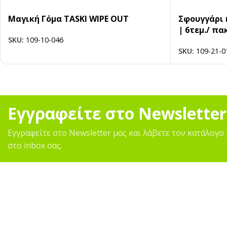
Μαγική Γόμα TASKI WIPE OUT
Σφουγγάρι 
| 6τεμ./ πα
SKU:
109-10-046
SKU:
109-21-0
Εγγραφείτε στο Newsletter
Εγγραφείτε στο Newsletter μας και λάβετε τον κατάλογο 
στο inbox σας.