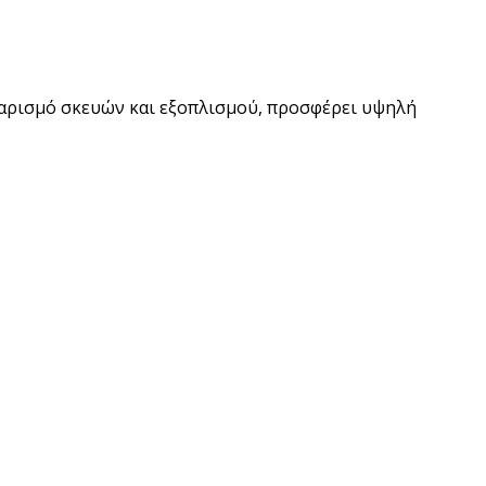
αθαρισμό σκευών και εξοπλισμού, προσφέρει υψηλή
pired
σει Brand
ing έμπνευση για το επόμενο σου project.
ΣΟΤΕΡΑ