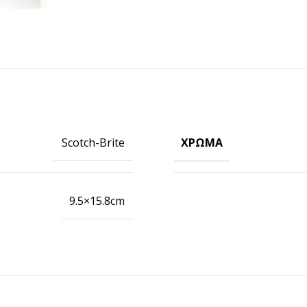
ΧΡΏΜΑ
Scotch-Brite
ΠΡΟΪΟΝΤΑ ICUP
9.5×15.8cm
Ποτήρια
Καπάκια
Μηχανές
Γνωρίστε την icup
HOT