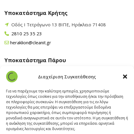
Υποκατάστημα Κρήτης
Οδός Ι Τετράγωνο 13 ΒΙΠΕ, Ηράκλειο 71408
2810 25 35 23
heraklion@cleanit.gr
Υποκατάστημα Πάρου
Άγιος Βλάσης Αρχίλοχος, Πάρος 84400
Διαχείριση Συγκατάθεσης
22840 43 163
paros@cleanit.gr
Για να παρέχουμε την καλύτερη εμπειρία, χρησιμοποιούμε
τεχνολογίες όπως cookies για την αποθήκευση ή/και την πρόσβαση
σε πληροφορίες συσκευών. Η συγκατάθεση για τις εν λόγω
Υποκατάστημα Σαντορίνης
τεχνολογίες θα μας επιτρέψει να επεξεργαστούμε δεδομένα
προσωπικού χαρακτήρα, όπως συμπεριφορά περιήγησης ή
μοναδικά αναγνωριστικά σε αυτόν τον ιστότοπο. Η μη συγκατάθεση ή
Έξω Γωνία, Σαντορίνη
847 00
η ανάκληση της συγκατάθεσης, μπορεί να επηρεάσει αρνητικά
22860 22322
ορισμένες λειτουργίες και δυνατότητες.